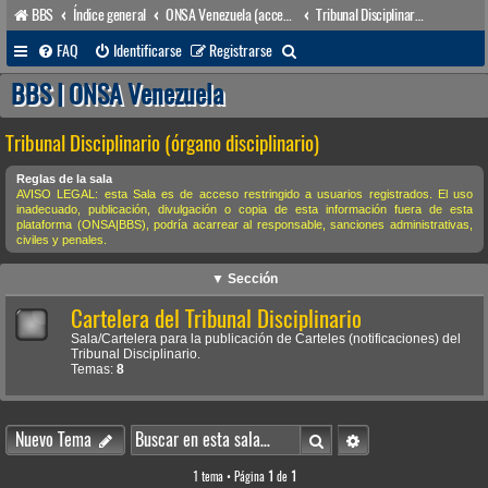
BBS
Índice general
ONSA Venezuela (acceso público)
Tribunal Disciplinario (órgano disciplinario)
B
FAQ
Identificarse
Registrarse
u
BBS | ONSA Venezuela
s
Tribunal Disciplinario (órgano disciplinario)
c
a
Reglas de la sala
AVISO LEGAL: esta Sala es de acceso restringido a usuarios registrados. El uso
r
inadecuado, publicación, divulgación o copia de esta información fuera de esta
plataforma (ONSA|BBS), podría acarrear al responsable, sanciones administrativas,
civiles y penales.
▼ Sección
Cartelera del Tribunal Disciplinario
Sala/Cartelera para la publicación de Carteles (notificaciones) del
Tribunal Disciplinario.
Temas:
8
Buscar
Búsqueda avanzada
Nuevo Tema
1 tema • Página
1
de
1