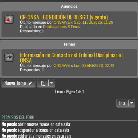
Anuncios
CR-ONSA | CONDICIÓN DE RIESGO (vigente)
Último mensaje por
ONSA/VE
«
Sab. 11JUL2026, 11:36
Publicado en
Publicaciones & Docs.
Respuestas:
1
Temas
Información de Contacto del Tribunal Disciplinario |
ONSA
Último mensaje por
ONSA/VE
«
Lun. 23ENE2023, 02:42
Respuestas:
1
Nuevo Tema
1 tema • Página
1
de
1
Ir a
PERMISOS DEL FORO
No puede
abrir nuevos temas en esta sala
No puede
responder a temas en esta sala
No puede
editar sus mensajes en esta sala