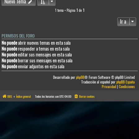
Nuevo Tema
1 tema • Página
1
de
1
Ir a
PERMISOS DEL FORO
No puede
abrir nuevos temas en esta sala
No puede
responder a temas en esta sala
No puede
editar sus mensajes en esta sala
No puede
borrar sus mensajes en esta sala
No puede
enviar adjuntos en esta sala
Desarrollado por
phpBB
® Forum Software © phpBB Limited
Traducción al español por
phpBB España
Privacidad
|
Condiciones
BBS
Índice general
Todos los horarios son
UTC-04:00
Borrar cookies