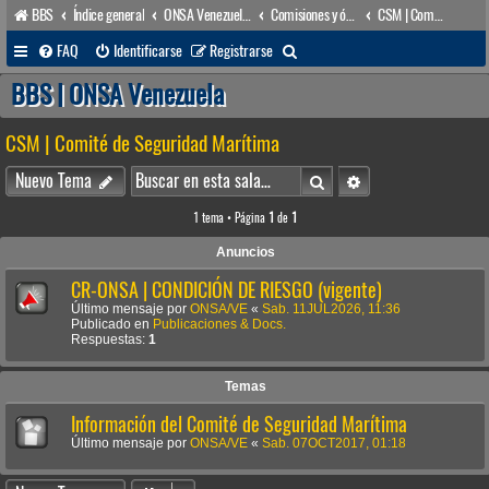
BBS
Índice general
ONSA Venezuela (acceso público)
Comisiones y órganos Asesores internos
CSM | Comité de Seguridad Marítima
B
FAQ
Identificarse
Registrarse
u
BBS | ONSA Venezuela
s
CSM | Comité de Seguridad Marítima
c
a
Buscar
Búsqueda avanzada
Nuevo Tema
r
1 tema • Página
1
de
1
Anuncios
CR-ONSA | CONDICIÓN DE RIESGO (vigente)
Último mensaje por
ONSA/VE
«
Sab. 11JUL2026, 11:36
Publicado en
Publicaciones & Docs.
Respuestas:
1
Temas
Información del Comité de Seguridad Marítima
Último mensaje por
ONSA/VE
«
Sab. 07OCT2017, 01:18