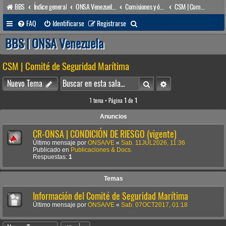
BBS
Índice general
ONSA Venezuela (acceso público)
Comisiones y órganos Asesores internos
CSM | Comité de Seguridad Marítima
B
FAQ
Identificarse
Registrarse
u
BBS | ONSA Venezuela
s
CSM | Comité de Seguridad Marítima
c
a
Buscar
Búsqueda avanzada
Nuevo Tema
r
1 tema • Página
1
de
1
Anuncios
CR-ONSA | CONDICIÓN DE RIESGO (vigente)
Último mensaje por
ONSA/VE
«
Sab. 11JUL2026, 11:36
Publicado en
Publicaciones & Docs.
Respuestas:
1
Temas
Información del Comité de Seguridad Marítima
Último mensaje por
ONSA/VE
«
Sab. 07OCT2017, 01:18