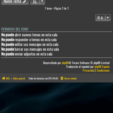
Nuevo Tema
1 tema • Página
1
de
1
Ir a
PERMISOS DEL FORO
No puede
abrir nuevos temas en esta sala
No puede
responder a temas en esta sala
No puede
editar sus mensajes en esta sala
No puede
borrar sus mensajes en esta sala
No puede
enviar adjuntos en esta sala
Desarrollado por
phpBB
® Forum Software © phpBB Limited
Traducción al español por
phpBB España
Privacidad
|
Condiciones
BBS
Índice general
Todos los horarios son
UTC-04:00
Borrar cookies