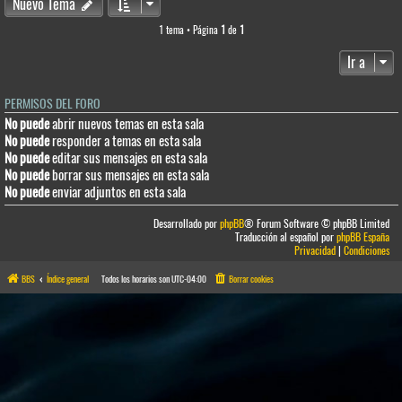
Nuevo Tema
1 tema • Página
1
de
1
Ir a
PERMISOS DEL FORO
No puede
abrir nuevos temas en esta sala
No puede
responder a temas en esta sala
No puede
editar sus mensajes en esta sala
No puede
borrar sus mensajes en esta sala
No puede
enviar adjuntos en esta sala
Desarrollado por
phpBB
® Forum Software © phpBB Limited
Traducción al español por
phpBB España
Privacidad
|
Condiciones
BBS
Índice general
Todos los horarios son
UTC-04:00
Borrar cookies