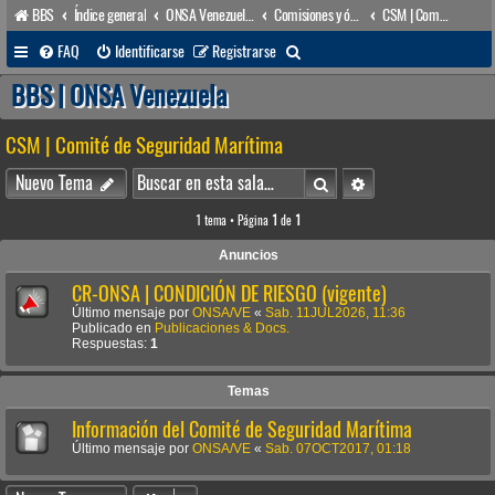
BBS
Índice general
ONSA Venezuela (acceso público)
Comisiones y órganos Asesores internos
CSM | Comité de Seguridad Marítima
B
FAQ
Identificarse
Registrarse
u
BBS | ONSA Venezuela
s
CSM | Comité de Seguridad Marítima
c
a
Buscar
Búsqueda avanzada
Nuevo Tema
r
1 tema • Página
1
de
1
Anuncios
CR-ONSA | CONDICIÓN DE RIESGO (vigente)
Último mensaje por
ONSA/VE
«
Sab. 11JUL2026, 11:36
Publicado en
Publicaciones & Docs.
Respuestas:
1
Temas
Información del Comité de Seguridad Marítima
Último mensaje por
ONSA/VE
«
Sab. 07OCT2017, 01:18