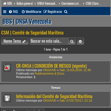
BBS
Índice general
ONSA Venezuela (acceso público)
Comisiones y órganos Asesores internos
CSM | Comité de Seguridad Marítima
B
FAQ
Identificarse
Registrarse
u
BBS | ONSA Venezuela
s
CSM | Comité de Seguridad Marítima
c
a
Buscar
Búsqueda avanzada
Nuevo Tema
r
1 tema • Página
1
de
1
Anuncios
CR-ONSA | CONDICIÓN DE RIESGO (vigente)
Último mensaje por
ONSA/VE
«
Sab. 11JUL2026, 11:36
Publicado en
Publicaciones & Docs.
Respuestas:
1
Temas
Información del Comité de Seguridad Marítima
Último mensaje por
ONSA/VE
«
Sab. 07OCT2017, 01:18