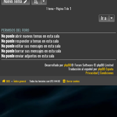
Nuevo Tema
1 tema • Página
1
de
1
Ir a
PERMISOS DEL FORO
No puede
abrir nuevos temas en esta sala
No puede
responder a temas en esta sala
No puede
editar sus mensajes en esta sala
No puede
borrar sus mensajes en esta sala
No puede
enviar adjuntos en esta sala
Desarrollado por
phpBB
® Forum Software © phpBB Limited
Traducción al español por
phpBB España
Privacidad
|
Condiciones
BBS
Índice general
Todos los horarios son
UTC-04:00
Borrar cookies