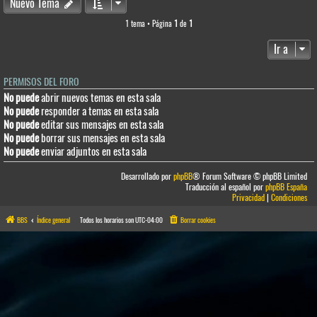
Nuevo Tema
1 tema • Página
1
de
1
Ir a
PERMISOS DEL FORO
No puede
abrir nuevos temas en esta sala
No puede
responder a temas en esta sala
No puede
editar sus mensajes en esta sala
No puede
borrar sus mensajes en esta sala
No puede
enviar adjuntos en esta sala
Desarrollado por
phpBB
® Forum Software © phpBB Limited
Traducción al español por
phpBB España
Privacidad
|
Condiciones
BBS
Índice general
Todos los horarios son
UTC-04:00
Borrar cookies