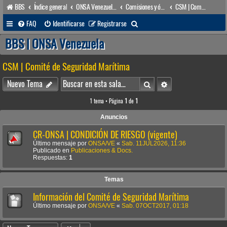
BBS
Índice general
ONSA Venezuela (acceso público)
Comisiones y órganos Asesores internos
CSM | Comité de Seguridad Marítima
B
FAQ
Identificarse
Registrarse
u
BBS | ONSA Venezuela
s
CSM | Comité de Seguridad Marítima
c
a
Buscar
Búsqueda avanzada
Nuevo Tema
r
1 tema • Página
1
de
1
Anuncios
CR-ONSA | CONDICIÓN DE RIESGO (vigente)
Último mensaje por
ONSA/VE
«
Sab. 11JUL2026, 11:36
Publicado en
Publicaciones & Docs.
Respuestas:
1
Temas
Información del Comité de Seguridad Marítima
Último mensaje por
ONSA/VE
«
Sab. 07OCT2017, 01:18