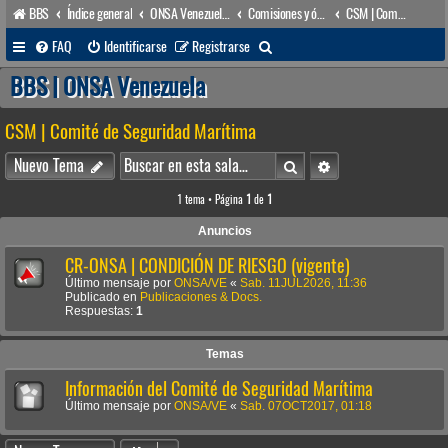
BBS
Índice general
ONSA Venezuela (acceso público)
Comisiones y órganos Asesores internos
CSM | Comité de Seguridad Marítima
B
FAQ
Identificarse
Registrarse
u
BBS | ONSA Venezuela
s
CSM | Comité de Seguridad Marítima
c
a
Buscar
Búsqueda avanzada
Nuevo Tema
r
1 tema • Página
1
de
1
Anuncios
CR-ONSA | CONDICIÓN DE RIESGO (vigente)
Último mensaje por
ONSA/VE
«
Sab. 11JUL2026, 11:36
Publicado en
Publicaciones & Docs.
Respuestas:
1
Temas
Información del Comité de Seguridad Marítima
Último mensaje por
ONSA/VE
«
Sab. 07OCT2017, 01:18