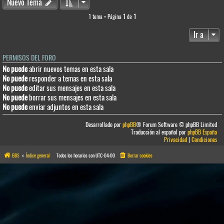
Nuevo Tema
1 tema • Página
1
de
1
Ir a
PERMISOS DEL FORO
No puede
abrir nuevos temas en esta sala
No puede
responder a temas en esta sala
No puede
editar sus mensajes en esta sala
No puede
borrar sus mensajes en esta sala
No puede
enviar adjuntos en esta sala
Desarrollado por
phpBB
® Forum Software © phpBB Limited
Traducción al español por
phpBB España
Privacidad
|
Condiciones
BBS
Índice general
Todos los horarios son
UTC-04:00
Borrar cookies