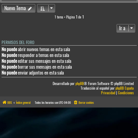
Nuevo Tema
1 tema • Página
1
de
1
Ir a
PERMISOS DEL FORO
No puede
abrir nuevos temas en esta sala
No puede
responder a temas en esta sala
No puede
editar sus mensajes en esta sala
No puede
borrar sus mensajes en esta sala
No puede
enviar adjuntos en esta sala
Desarrollado por
phpBB
® Forum Software © phpBB Limited
Traducción al español por
phpBB España
Privacidad
|
Condiciones
BBS
Índice general
Todos los horarios son
UTC-04:00
Borrar cookies