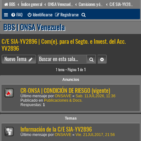
BBS
Índice general
ONSA Venezuela (acceso público)
Comisiones y órganos Asesores internos
C/E SIA-YV2896 | Com(e). para el Segto. e Invest. del Acc. YV2896
B
FAQ
Identificarse
Registrarse
u
BBS | ONSA Venezuela
s
C/E SIA-YV2896 | Com(e). para el Segto. e Invest. del Acc.
c
YV2896
a
Buscar
Búsqueda avanzada
r
Nuevo Tema
1 tema • Página
1
de
1
Anuncios
CR-ONSA | CONDICIÓN DE RIESGO (vigente)
Último mensaje por
ONSA/VE
«
Sab. 11JUL2026, 11:36
Publicado en
Publicaciones & Docs.
Respuestas:
1
Temas
Información de la C/E SIA-YV2896
Último mensaje por
ONSA/VE
«
Vie. 21JUL2017, 21:56