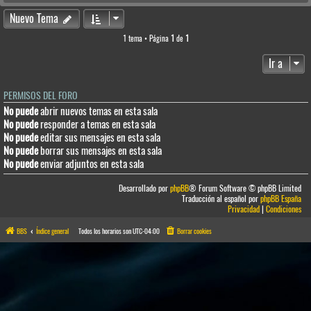
Nuevo Tema
1 tema • Página
1
de
1
Ir a
PERMISOS DEL FORO
No puede
abrir nuevos temas en esta sala
No puede
responder a temas en esta sala
No puede
editar sus mensajes en esta sala
No puede
borrar sus mensajes en esta sala
No puede
enviar adjuntos en esta sala
Desarrollado por
phpBB
® Forum Software © phpBB Limited
Traducción al español por
phpBB España
Privacidad
|
Condiciones
BBS
Índice general
Todos los horarios son
UTC-04:00
Borrar cookies