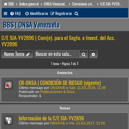
BBS
Índice general
ONSA Venezuela (acceso público)
Comisiones y órganos Asesores internos
C/E SIA-YV2896 | Com(e). para el Segto. e Invest. del Acc. YV2896
B
FAQ
Identificarse
Registrarse
u
BBS | ONSA Venezuela
s
C/E SIA-YV2896 | Com(e). para el Segto. e Invest. del Acc.
c
YV2896
a
Buscar
Búsqueda avanzada
r
Nuevo Tema
1 tema • Página
1
de
1
Anuncios
CR-ONSA | CONDICIÓN DE RIESGO (vigente)
Último mensaje por
ONSA/VE
«
Sab. 11JUL2026, 11:36
Publicado en
Publicaciones & Docs.
Respuestas:
1
Temas
Información de la C/E SIA-YV2896
Último mensaje por
ONSA/VE
«
Vie. 21JUL2017, 21:56