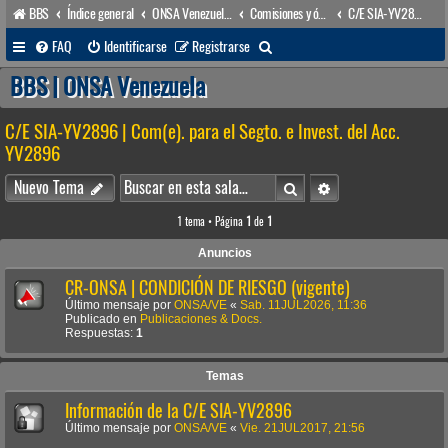
BBS
Índice general
ONSA Venezuela (acceso público)
Comisiones y órganos Asesores internos
C/E SIA-YV2896 | Com(e). para el Segto. e Invest. del Acc. YV2896
B
FAQ
Identificarse
Registrarse
u
BBS | ONSA Venezuela
s
C/E SIA-YV2896 | Com(e). para el Segto. e Invest. del Acc.
c
YV2896
a
Buscar
Búsqueda avanzada
r
Nuevo Tema
1 tema • Página
1
de
1
Anuncios
CR-ONSA | CONDICIÓN DE RIESGO (vigente)
Último mensaje por
ONSA/VE
«
Sab. 11JUL2026, 11:36
Publicado en
Publicaciones & Docs.
Respuestas:
1
Temas
Información de la C/E SIA-YV2896
Último mensaje por
ONSA/VE
«
Vie. 21JUL2017, 21:56