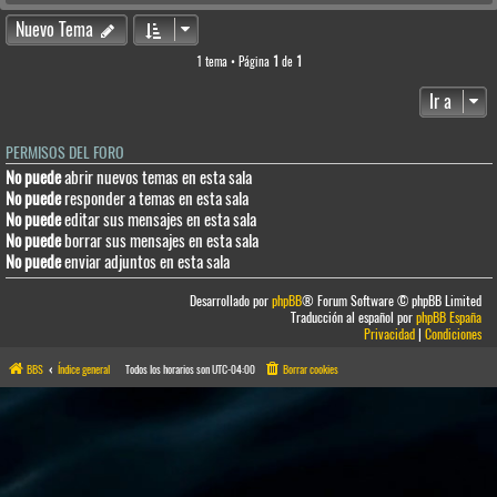
Nuevo Tema
1 tema • Página
1
de
1
Ir a
PERMISOS DEL FORO
No puede
abrir nuevos temas en esta sala
No puede
responder a temas en esta sala
No puede
editar sus mensajes en esta sala
No puede
borrar sus mensajes en esta sala
No puede
enviar adjuntos en esta sala
Desarrollado por
phpBB
® Forum Software © phpBB Limited
Traducción al español por
phpBB España
Privacidad
|
Condiciones
BBS
Índice general
Todos los horarios son
UTC-04:00
Borrar cookies