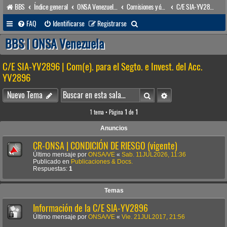
BBS
Índice general
ONSA Venezuela (acceso público)
Comisiones y órganos Asesores internos
C/E SIA-YV2896 | Com(e). para el Segto. e Invest. del Acc. YV2896
B
FAQ
Identificarse
Registrarse
u
BBS | ONSA Venezuela
s
C/E SIA-YV2896 | Com(e). para el Segto. e Invest. del Acc.
c
YV2896
a
Buscar
Búsqueda avanzada
r
Nuevo Tema
1 tema • Página
1
de
1
Anuncios
CR-ONSA | CONDICIÓN DE RIESGO (vigente)
Último mensaje por
ONSA/VE
«
Sab. 11JUL2026, 11:36
Publicado en
Publicaciones & Docs.
Respuestas:
1
Temas
Información de la C/E SIA-YV2896
Último mensaje por
ONSA/VE
«
Vie. 21JUL2017, 21:56