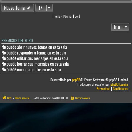
Nuevo Tema
1 tema • Página
1
de
1
Ir a
PERMISOS DEL FORO
No puede
abrir nuevos temas en esta sala
No puede
responder a temas en esta sala
No puede
editar sus mensajes en esta sala
No puede
borrar sus mensajes en esta sala
No puede
enviar adjuntos en esta sala
Desarrollado por
phpBB
® Forum Software © phpBB Limited
Traducción al español por
phpBB España
Privacidad
|
Condiciones
BBS
Índice general
Todos los horarios son
UTC-04:00
Borrar cookies