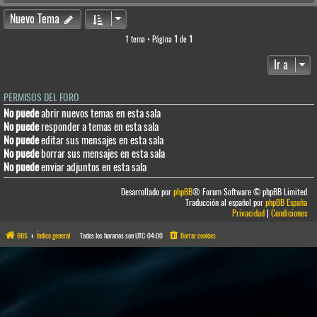
Nuevo Tema
1 tema • Página
1
de
1
Ir a
PERMISOS DEL FORO
No puede
abrir nuevos temas en esta sala
No puede
responder a temas en esta sala
No puede
editar sus mensajes en esta sala
No puede
borrar sus mensajes en esta sala
No puede
enviar adjuntos en esta sala
Desarrollado por
phpBB
® Forum Software © phpBB Limited
Traducción al español por
phpBB España
Privacidad
|
Condiciones
BBS
Índice general
Todos los horarios son
UTC-04:00
Borrar cookies