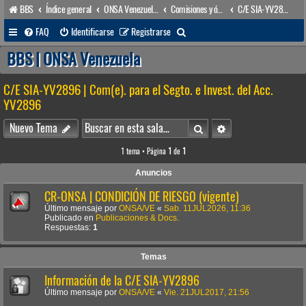
BBS
Índice general
ONSA Venezuela (acceso público)
Comisiones y órganos Asesores internos
C/E SIA-YV2896 | Com(e). para el Segto. e Invest. del Acc. YV2896
B
FAQ
Identificarse
Registrarse
u
BBS | ONSA Venezuela
s
C/E SIA-YV2896 | Com(e). para el Segto. e Invest. del Acc.
c
YV2896
a
Buscar
Búsqueda avanzada
r
Nuevo Tema
1 tema • Página
1
de
1
Anuncios
CR-ONSA | CONDICIÓN DE RIESGO (vigente)
Último mensaje por
ONSA/VE
«
Sab. 11JUL2026, 11:36
Publicado en
Publicaciones & Docs.
Respuestas:
1
Temas
Información de la C/E SIA-YV2896
Último mensaje por
ONSA/VE
«
Vie. 21JUL2017, 21:56