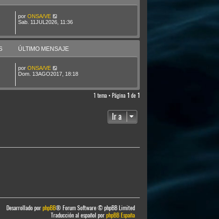
por
ONSA/VE
Sab. 11JUL2026, 11:36
S
ÚLTIMO MENSAJE
por
ONSA/VE
Dom. 13AGO2017, 18:18
1 tema • Página
1
de
1
Ir a
Desarrollado por
phpBB
® Forum Software © phpBB Limited
Traducción al español por
phpBB España