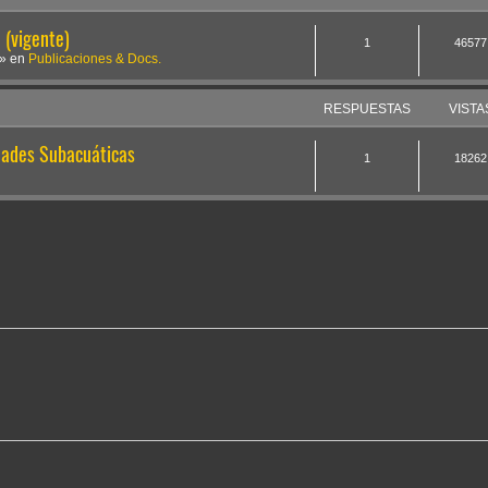
(vigente)
1
46577
» en
Publicaciones & Docs.
RESPUESTAS
VISTA
dades Subacuáticas
1
18262