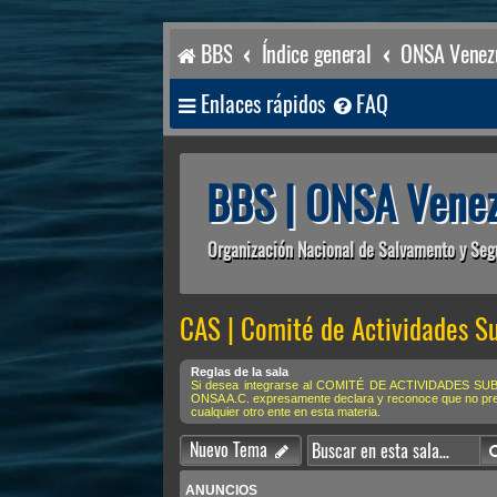
BBS
Índice general
ONSA Venezu
Enlaces rápidos
FAQ
BBS | ONSA Venez
Organización Nacional de Salvamento y Seg
CAS | Comité de Actividades S
Reglas de la sala
Si desea integrarse al COMITÉ DE ACTIVIDADES SUBACU
ONSA A.C. expresamente declara y reconoce que no preten
cualquier otro ente en esta materia.
Nuevo Tema
ANUNCIOS