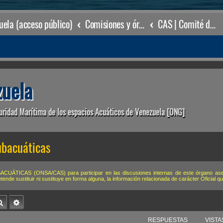
ela (acceso público)
Comisiones y órganos Asesores internos
CAS | Comité de Actividades Subacuáticas
uela
uridad Marítima de los espacios Acuáticos de Venezuela [ONG]
ubacuáticas
ÁTICAS (ONSA/CAS) para participar en las discusiones internas de este órgano asesor
de sustituir ni sustituye en forma alguna, la información relacionada de carácter Oficial 
Buscar
Búsqueda avanzada
RESPUESTAS
VISTA