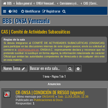
BBS
Índice general
ONSA Venezuela (acceso público)
Comisiones y órganos Asesores internos
CAS | Comité de Actividades Subacuáticas
B
FAQ
Identificarse
Registrarse
u
BBS | ONSA Venezuela
s
CAS | Comité de Actividades Subacuáticas
c
a
Reglas de la sala
Si desea integrarse al COMITÉ DE ACTIVIDADES SUBACUÁTICAS (ONSA/CAS)
r
para participar en las discusiones internas de este órgano asesor, envíe su solicitud al
correo-e a:
info@onsa.org.ve
. ONSA A.C. expresamente declara y reconoce que no
pretende sustituir ni sustituye en forma alguna, la información relacionada de carácter
Oficial que emitan las autoridades competentes de Venezuela o de cualquier otro ente
en esta materia.
Buscar
Búsqueda avanzada
Nuevo Tema
1 tema • Página
1
de
1
Anuncios
CR-ONSA | CONDICIÓN DE RIESGO (vigente)
Último mensaje por
ONSA/VE
«
Sab. 11JUL2026, 11:36
Publicado en
Publicaciones & Docs.
Respuestas:
1