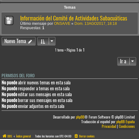
Temas
Información del Comité de Actividades Subacuáticas
Último mensaje por
ONSA/VE
«
Dom. 13AGO2017, 18:18
Respuestas:
1
Nuevo Tema
1 tema • Página
1
de
1
Ir a
PERMISOS DEL FORO
No puede
abrir nuevos temas en esta sala
No puede
responder a temas en esta sala
No puede
editar sus mensajes en esta sala
No puede
borrar sus mensajes en esta sala
No puede
enviar adjuntos en esta sala
Desarrollado por
phpBB
® Forum Software © phpBB Limited
Traducción al español por
phpBB España
Privacidad
|
Condiciones
BBS
Índice general
Todos los horarios son
UTC-04:00
Borrar cookies