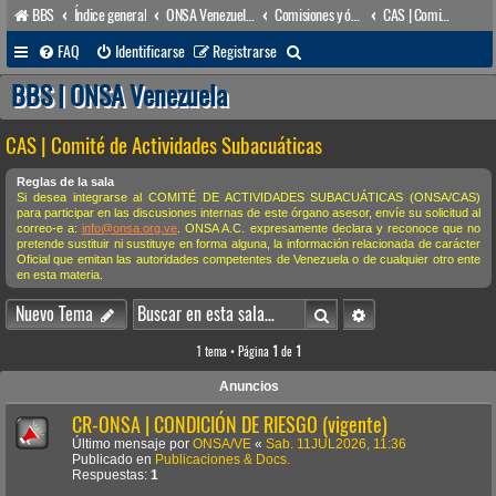
BBS
Índice general
ONSA Venezuela (acceso público)
Comisiones y órganos Asesores internos
CAS | Comité de Actividades Subacuáticas
B
FAQ
Identificarse
Registrarse
u
BBS | ONSA Venezuela
s
CAS | Comité de Actividades Subacuáticas
c
a
Reglas de la sala
Si desea integrarse al COMITÉ DE ACTIVIDADES SUBACUÁTICAS (ONSA/CAS)
r
para participar en las discusiones internas de este órgano asesor, envíe su solicitud al
correo-e a:
info@onsa.org.ve
. ONSA A.C. expresamente declara y reconoce que no
pretende sustituir ni sustituye en forma alguna, la información relacionada de carácter
Oficial que emitan las autoridades competentes de Venezuela o de cualquier otro ente
en esta materia.
Buscar
Búsqueda avanzada
Nuevo Tema
1 tema • Página
1
de
1
Anuncios
CR-ONSA | CONDICIÓN DE RIESGO (vigente)
Último mensaje por
ONSA/VE
«
Sab. 11JUL2026, 11:36
Publicado en
Publicaciones & Docs.
Respuestas:
1