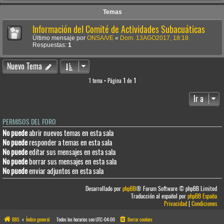
Temas
Información del Comité de Actividades Subacuáticas
Último mensaje por
ONSA/VE
«
Dom. 13AGO2017, 18:18
Respuestas:
1
Nuevo Tema
1 tema • Página
1
de
1
Ir a
PERMISOS DEL FORO
No puede
abrir nuevos temas en esta sala
No puede
responder a temas en esta sala
No puede
editar sus mensajes en esta sala
No puede
borrar sus mensajes en esta sala
No puede
enviar adjuntos en esta sala
Desarrollado por
phpBB
® Forum Software © phpBB Limited
Traducción al español por
phpBB España
Privacidad
|
Condiciones
BBS
Índice general
Todos los horarios son
UTC-04:00
Borrar cookies