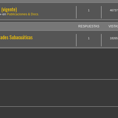
(vigente)
1
46737
» en
Publicaciones & Docs.
RESPUESTAS
VISTA
dades Subacuáticas
1
18265