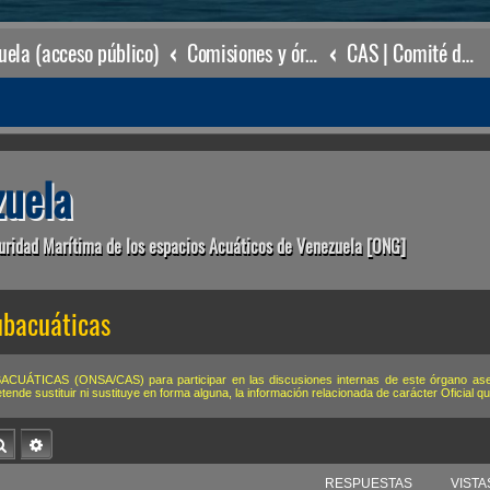
ela (acceso público)
Comisiones y órganos Asesores internos
CAS | Comité de Actividades Subacuáticas
uela
uridad Marítima de los espacios Acuáticos de Venezuela [ONG]
ubacuáticas
ÁTICAS (ONSA/CAS) para participar en las discusiones internas de este órgano asesor
de sustituir ni sustituye en forma alguna, la información relacionada de carácter Oficial 
Buscar
Búsqueda avanzada
RESPUESTAS
VISTA