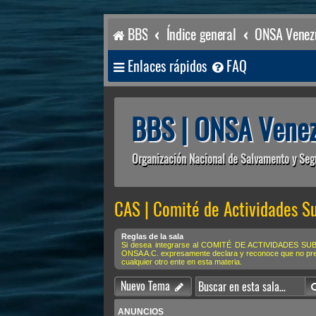
BBS
Índice general
ONSA Venezu
Enlaces rápidos
FAQ
BBS | ONSA Venez
Organización Nacional de Salvamento y Seg
CAS | Comité de Actividades S
Reglas de la sala
Si desea integrarse al COMITÉ DE ACTIVIDADES SUBACU
ONSA A.C. expresamente declara y reconoce que no preten
cualquier otro ente en esta materia.
Nuevo Tema
ANUNCIOS