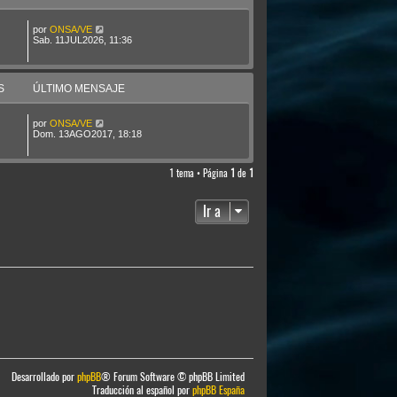
por
ONSA/VE
Sab. 11JUL2026, 11:36
S
ÚLTIMO MENSAJE
por
ONSA/VE
Dom. 13AGO2017, 18:18
1 tema • Página
1
de
1
Ir a
Desarrollado por
phpBB
® Forum Software © phpBB Limited
Traducción al español por
phpBB España