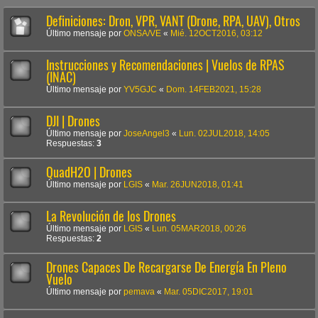
Definiciones: Dron, VPR, VANT (Drone, RPA, UAV), Otros
Último mensaje por
ONSA/VE
«
Mié. 12OCT2016, 03:12
Instrucciones y Recomendaciones | Vuelos de RPAS
(INAC)
Último mensaje por
YV5GJC
«
Dom. 14FEB2021, 15:28
DJI | Drones
Último mensaje por
JoseAngel3
«
Lun. 02JUL2018, 14:05
Respuestas:
3
QuadH2O | Drones
Último mensaje por
LGIS
«
Mar. 26JUN2018, 01:41
La Revolución de los Drones
Último mensaje por
LGIS
«
Lun. 05MAR2018, 00:26
Respuestas:
2
Drones Capaces De Recargarse De Energía En Pleno
Vuelo
Último mensaje por
pemava
«
Mar. 05DIC2017, 19:01