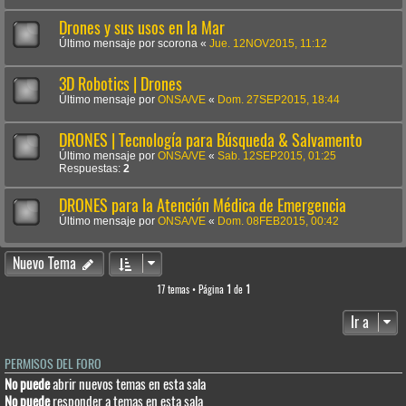
Drones y sus usos en la Mar
Último mensaje por
scorona
«
Jue. 12NOV2015, 11:12
3D Robotics | Drones
Último mensaje por
ONSA/VE
«
Dom. 27SEP2015, 18:44
DRONES | Tecnología para Búsqueda & Salvamento
Último mensaje por
ONSA/VE
«
Sab. 12SEP2015, 01:25
Respuestas:
2
DRONES para la Atención Médica de Emergencia
Último mensaje por
ONSA/VE
«
Dom. 08FEB2015, 00:42
Nuevo Tema
17 temas • Página
1
de
1
Ir a
PERMISOS DEL FORO
No puede
abrir nuevos temas en esta sala
No puede
responder a temas en esta sala