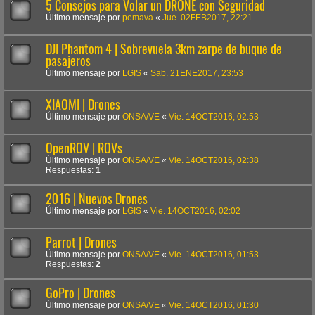
5 Consejos para Volar un DRONE con Seguridad
Último mensaje por
pemava
«
Jue. 02FEB2017, 22:21
DJI Phantom 4 | Sobrevuela 3km zarpe de buque de
pasajeros
Último mensaje por
LGIS
«
Sab. 21ENE2017, 23:53
XIAOMI | Drones
Último mensaje por
ONSA/VE
«
Vie. 14OCT2016, 02:53
OpenROV | ROVs
Último mensaje por
ONSA/VE
«
Vie. 14OCT2016, 02:38
Respuestas:
1
2016 | Nuevos Drones
Último mensaje por
LGIS
«
Vie. 14OCT2016, 02:02
Parrot | Drones
Último mensaje por
ONSA/VE
«
Vie. 14OCT2016, 01:53
Respuestas:
2
GoPro | Drones
Último mensaje por
ONSA/VE
«
Vie. 14OCT2016, 01:30