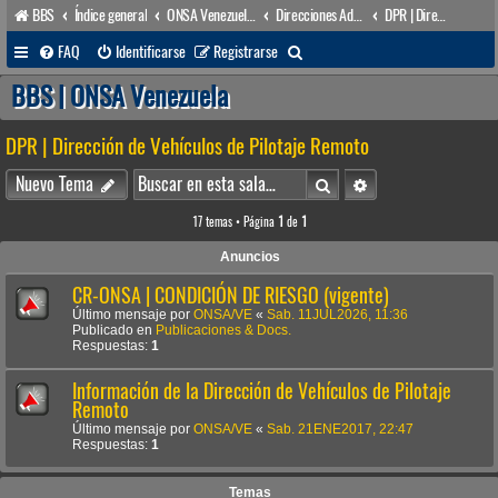
BBS
Índice general
ONSA Venezuela (acceso público)
Direcciones Administrativas
DPR | Dirección de Vehículos de Pilotaje Remoto
B
FAQ
Identificarse
Registrarse
u
BBS | ONSA Venezuela
s
DPR | Dirección de Vehículos de Pilotaje Remoto
c
a
Buscar
Búsqueda avanzada
Nuevo Tema
r
17 temas • Página
1
de
1
Anuncios
CR-ONSA | CONDICIÓN DE RIESGO (vigente)
Último mensaje por
ONSA/VE
«
Sab. 11JUL2026, 11:36
Publicado en
Publicaciones & Docs.
Respuestas:
1
Información de la Dirección de Vehículos de Pilotaje
Remoto
Último mensaje por
ONSA/VE
«
Sab. 21ENE2017, 22:47
Respuestas:
1
Temas