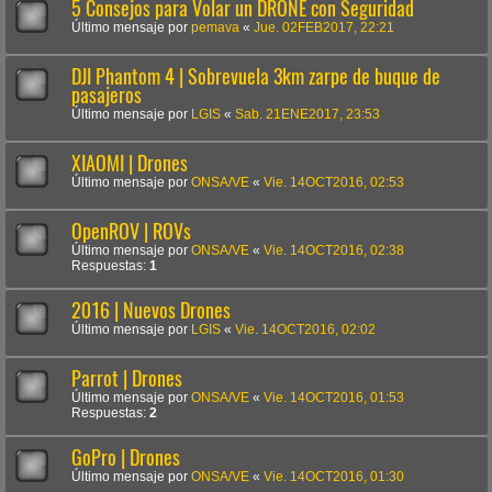
5 Consejos para Volar un DRONE con Seguridad
Último mensaje por
pemava
«
Jue. 02FEB2017, 22:21
DJI Phantom 4 | Sobrevuela 3km zarpe de buque de
pasajeros
Último mensaje por
LGIS
«
Sab. 21ENE2017, 23:53
XIAOMI | Drones
Último mensaje por
ONSA/VE
«
Vie. 14OCT2016, 02:53
OpenROV | ROVs
Último mensaje por
ONSA/VE
«
Vie. 14OCT2016, 02:38
Respuestas:
1
2016 | Nuevos Drones
Último mensaje por
LGIS
«
Vie. 14OCT2016, 02:02
Parrot | Drones
Último mensaje por
ONSA/VE
«
Vie. 14OCT2016, 01:53
Respuestas:
2
GoPro | Drones
Último mensaje por
ONSA/VE
«
Vie. 14OCT2016, 01:30