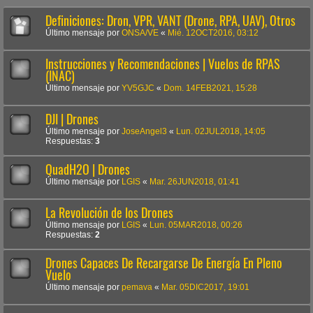
Definiciones: Dron, VPR, VANT (Drone, RPA, UAV), Otros
Último mensaje por
ONSA/VE
«
Mié. 12OCT2016, 03:12
Instrucciones y Recomendaciones | Vuelos de RPAS
(INAC)
Último mensaje por
YV5GJC
«
Dom. 14FEB2021, 15:28
DJI | Drones
Último mensaje por
JoseAngel3
«
Lun. 02JUL2018, 14:05
Respuestas:
3
QuadH2O | Drones
Último mensaje por
LGIS
«
Mar. 26JUN2018, 01:41
La Revolución de los Drones
Último mensaje por
LGIS
«
Lun. 05MAR2018, 00:26
Respuestas:
2
Drones Capaces De Recargarse De Energía En Pleno
Vuelo
Último mensaje por
pemava
«
Mar. 05DIC2017, 19:01