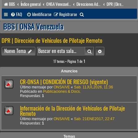
BBS
Índice general
ONSA Venezuela (acceso público)
Direcciones Administrativas
DPR | Dirección de Vehículos de Pilotaje Remoto
B
FAQ
Identificarse
Registrarse
u
BBS | ONSA Venezuela
s
DPR | Dirección de Vehículos de Pilotaje Remoto
c
a
Buscar
Búsqueda avanzada
Nuevo Tema
r
17 temas • Página
1
de
1
Anuncios
CR-ONSA | CONDICIÓN DE RIESGO (vigente)
Último mensaje por
ONSA/VE
«
Sab. 11JUL2026, 11:36
Publicado en
Publicaciones & Docs.
Respuestas:
1
Información de la Dirección de Vehículos de Pilotaje
Remoto
Último mensaje por
ONSA/VE
«
Sab. 21ENE2017, 22:47
Respuestas:
1
Temas