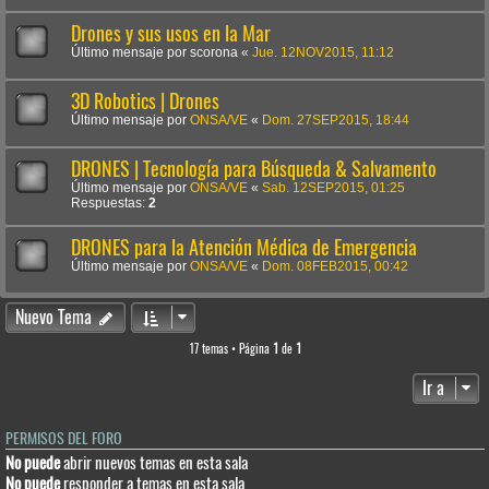
Drones y sus usos en la Mar
Último mensaje por
scorona
«
Jue. 12NOV2015, 11:12
3D Robotics | Drones
Último mensaje por
ONSA/VE
«
Dom. 27SEP2015, 18:44
DRONES | Tecnología para Búsqueda & Salvamento
Último mensaje por
ONSA/VE
«
Sab. 12SEP2015, 01:25
Respuestas:
2
DRONES para la Atención Médica de Emergencia
Último mensaje por
ONSA/VE
«
Dom. 08FEB2015, 00:42
Nuevo Tema
17 temas • Página
1
de
1
Ir a
PERMISOS DEL FORO
No puede
abrir nuevos temas en esta sala
No puede
responder a temas en esta sala