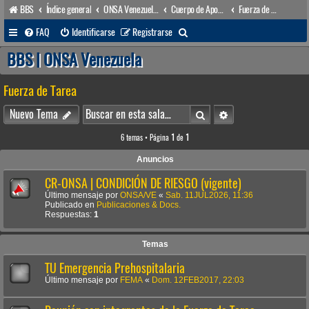
BBS
Índice general
ONSA Venezuela (acceso público)
Cuerpo de Apoyo & Salvamento Marítimo (órgano operacional)
Fuerza de Tarea
B
FAQ
Identificarse
Registrarse
u
BBS | ONSA Venezuela
s
Fuerza de Tarea
c
a
Buscar
Búsqueda avanzada
Nuevo Tema
r
6 temas • Página
1
de
1
Anuncios
CR-ONSA | CONDICIÓN DE RIESGO (vigente)
Último mensaje por
ONSA/VE
«
Sab. 11JUL2026, 11:36
Publicado en
Publicaciones & Docs.
Respuestas:
1
Temas
TU Emergencia Prehospitalaria
Último mensaje por
FEMA
«
Dom. 12FEB2017, 22:03