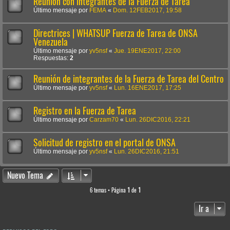
Reunión con integrantes de la Fuerza de Tarea
Último mensaje por
FEMA
«
Dom. 12FEB2017, 19:58
Directrices | WHATSUP Fuerza de Tarea de ONSA
Venezuela
Último mensaje por
yv5nsf
«
Jue. 19ENE2017, 22:00
Respuestas:
2
Reunión de integrantes de la Fuerza de Tarea del Centro
Último mensaje por
yv5nsf
«
Lun. 16ENE2017, 17:25
Registro en la Fuerza de Tarea
Último mensaje por
Carzam70
«
Lun. 26DIC2016, 22:21
Solicitud de registro en el portal de ONSA
Último mensaje por
yv5nsf
«
Lun. 26DIC2016, 21:51
Nuevo Tema
6 temas • Página
1
de
1
Ir a