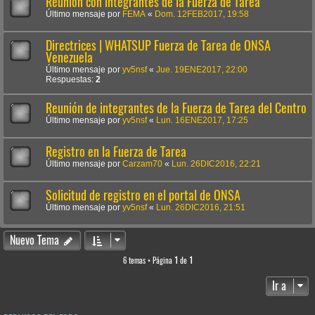
Reunión con integrantes de la Fuerza de Tarea
Último mensaje por
FEMA
«
Dom. 12FEB2017, 19:58
Directrices | WHATSUP Fuerza de Tarea de ONSA
Venezuela
Último mensaje por
yv5nsf
«
Jue. 19ENE2017, 22:00
Respuestas:
2
Reunión de integrantes de la Fuerza de Tarea del Centro
Último mensaje por
yv5nsf
«
Lun. 16ENE2017, 17:25
Registro en la Fuerza de Tarea
Último mensaje por
Carzam70
«
Lun. 26DIC2016, 22:21
Solicitud de registro en el portal de ONSA
Último mensaje por
yv5nsf
«
Lun. 26DIC2016, 21:51
Nuevo Tema
6 temas • Página
1
de
1
Ir a