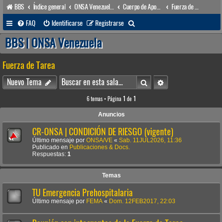
BBS
Índice general
ONSA Venezuela (acceso público)
Cuerpo de Apoyo & Salvamento Marítimo (órgano operacional)
Fuerza de Tarea
B
FAQ
Identificarse
Registrarse
u
BBS | ONSA Venezuela
s
Fuerza de Tarea
c
a
Buscar
Búsqueda avanzada
Nuevo Tema
r
6 temas • Página
1
de
1
Anuncios
CR-ONSA | CONDICIÓN DE RIESGO (vigente)
Último mensaje por
ONSA/VE
«
Sab. 11JUL2026, 11:36
Publicado en
Publicaciones & Docs.
Respuestas:
1
Temas
TU Emergencia Prehospitalaria
Último mensaje por
FEMA
«
Dom. 12FEB2017, 22:03