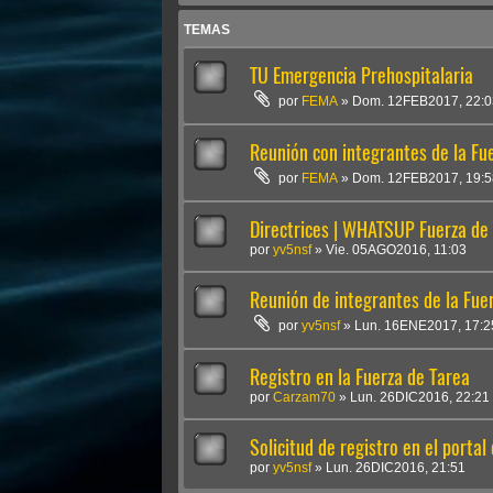
TEMAS
TU Emergencia Prehospitalaria
por
FEMA
»
Dom. 12FEB2017, 22:0
Reunión con integrantes de la Fu
por
FEMA
»
Dom. 12FEB2017, 19:5
Directrices | WHATSUP Fuerza de
por
yv5nsf
»
Vie. 05AGO2016, 11:03
Reunión de integrantes de la Fue
por
yv5nsf
»
Lun. 16ENE2017, 17:2
Registro en la Fuerza de Tarea
por
Carzam70
»
Lun. 26DIC2016, 22:21
Solicitud de registro en el porta
por
yv5nsf
»
Lun. 26DIC2016, 21:51