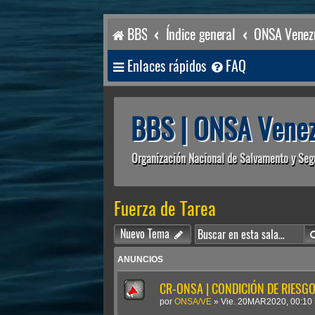
BBS
Índice general
ONSA Venezu
Enlaces rápidos
FAQ
BBS | ONSA Venez
Organización Nacional de Salvamento y Seg
Fuerza de Tarea
Nuevo Tema
ANUNCIOS
CR-ONSA | CONDICIÓN DE RIESGO 
por
ONSA/VE
»
Vie. 20MAR2020, 00:10