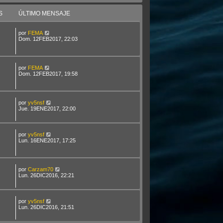
S
ÚLTIMO MENSAJE
por
FEMA
Dom. 12FEB2017, 22:03
por
FEMA
Dom. 12FEB2017, 19:58
por
yv5nsf
Jue. 19ENE2017, 22:00
por
yv5nsf
Lun. 16ENE2017, 17:25
por
Carzam70
Lun. 26DIC2016, 22:21
por
yv5nsf
Lun. 26DIC2016, 21:51