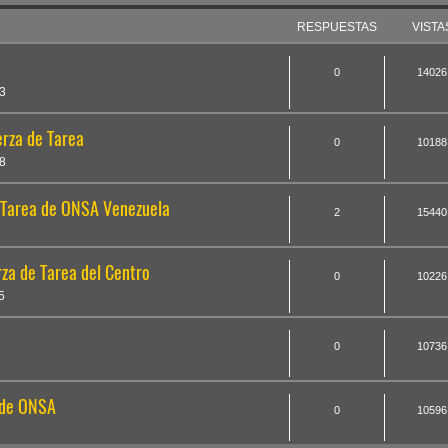
RESPUESTAS
VISTA
0
14026
3
erza de Tarea
0
10188
8
 Tarea de ONSA Venezuela
2
15440
rza de Tarea del Centro
0
10226
5
0
10736
l de ONSA
0
10596