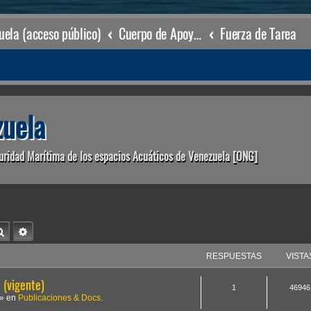
ela (acceso público)
Cuerpo de Apoyo & Salvamento Marítimo (órgano operacional)
Fuerza de Tarea
uela
uridad Marítima de los espacios Acuáticos de Venezuela [ONG]
Buscar
Búsqueda avanzada
RESPUESTAS
VISTA
(vigente)
1
46946
» en
Publicaciones & Docs.