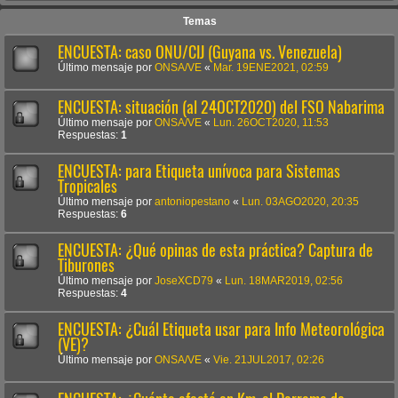
Temas
ENCUESTA: caso ONU/CIJ (Guyana vs. Venezuela)
Último mensaje por
ONSA/VE
«
Mar. 19ENE2021, 02:59
ENCUESTA: situación (al 24OCT2020) del FSO Nabarima
Último mensaje por
ONSA/VE
«
Lun. 26OCT2020, 11:53
Respuestas:
1
ENCUESTA: para Etiqueta unívoca para Sistemas
Tropicales
Último mensaje por
antoniopestano
«
Lun. 03AGO2020, 20:35
Respuestas:
6
ENCUESTA: ¿Qué opinas de esta práctica? Captura de
Tiburones
Último mensaje por
JoseXCD79
«
Lun. 18MAR2019, 02:56
Respuestas:
4
ENCUESTA: ¿Cuál Etiqueta usar para Info Meteorológica
(VE)?
Último mensaje por
ONSA/VE
«
Vie. 21JUL2017, 02:26