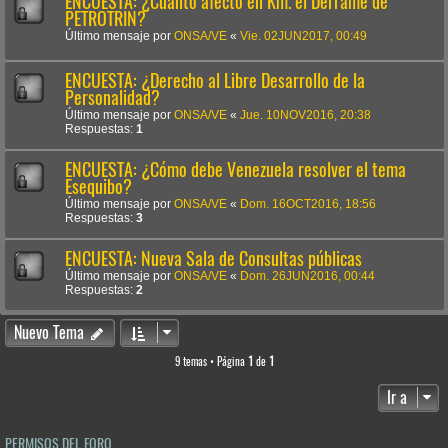
ENCUESTA: ¿Cuánto afectó en Km. el Derrame de
PETROTRIN?
Último mensaje por
ONSA/VE
«
Vie. 02JUN2017, 00:49
ENCUESTA: ¿Derecho al Libre Desarrollo de la
Personalidad?
Último mensaje por
ONSA/VE
«
Jue. 10NOV2016, 20:38
Respuestas:
1
ENCUESTA: ¿Cómo debe Venezuela resolver el tema
Esequibo?
Último mensaje por
ONSA/VE
«
Dom. 16OCT2016, 18:56
Respuestas:
3
ENCUESTA: Nueva Sala de Consultas públicas
Último mensaje por
ONSA/VE
«
Dom. 26JUN2016, 00:44
Respuestas:
2
Nuevo Tema
9 temas • Página
1
de
1
Ir a
PERMISOS DEL FORO