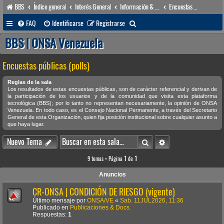
BBS
Índice general
Interés General
Información & Noticias
Encuestas públicas (polls)
B
FAQ
Identificarse
Registrarse
u
BBS | ONSA Venezuela
s
Encuestas públicas (polls)
c
a
Reglas de la sala
Los resultados de estas encuestas públicas, son de carácter referencial y derivan de
r
la participación de los usuarios y de la comunidad que visita esta plataforma
tecnológica (BBS); por lo tanto no representan necesariamente, la opinión de ONSA
Venezuela. En todo caso, es el Consejo Nacional Permanente, a través del Secretario
General de esta Organización, quien fija posición institucional sobre cualquier asunto a
que haya lugar.
Buscar
Búsqueda avanzada
Nuevo Tema
9 temas • Página
1
de
1
Anuncios
CR-ONSA | CONDICIÓN DE RIESGO (vigente)
Último mensaje por
ONSA/VE
«
Sab. 11JUL2026, 11:36
Publicado en
Publicaciones & Docs.
Respuestas:
1