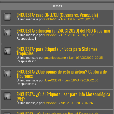
Temas
ENCUESTA: caso ONU/CIJ (Guyana vs. Venezuela)
Último mensaje por
ONSA/VE
«
Mar. 19ENE2021, 02:59
ENCUESTA: situación (al 24OCT2020) del FSO Nabarima
Último mensaje por
ONSA/VE
«
Lun. 26OCT2020, 11:53
Respuestas:
1
ENCUESTA: para Etiqueta unívoca para Sistemas
Tropicales
Último mensaje por
antoniopestano
«
Lun. 03AGO2020, 20:35
Respuestas:
6
ENCUESTA: ¿Qué opinas de esta práctica? Captura de
Tiburones
Último mensaje por
JoseXCD79
«
Lun. 18MAR2019, 02:56
Respuestas:
4
ENCUESTA: ¿Cuál Etiqueta usar para Info Meteorológica
(VE)?
Último mensaje por
ONSA/VE
«
Vie. 21JUL2017, 02:26