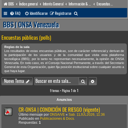
BBS
Índice general
Interés General
Información & Noticias
Encuestas públicas (polls)
B
FAQ
Identificarse
Registrarse
u
BBS | ONSA Venezuela
s
Encuestas públicas (polls)
c
a
Reglas de la sala
Los resultados de estas encuestas públicas, son de carácter referencial y derivan de
r
la participación de los usuarios y de la comunidad que visita esta plataforma
tecnológica (BBS); por lo tanto no representan necesariamente, la opinión de ONSA
Venezuela. En todo caso, es el Consejo Nacional Permanente, a través del Secretario
General de esta Organización, quien fija posición institucional sobre cualquier asunto a
que haya lugar.
Buscar
Búsqueda avanzada
Nuevo Tema
9 temas • Página
1
de
1
Anuncios
CR-ONSA | CONDICIÓN DE RIESGO (vigente)
Último mensaje por
ONSA/VE
«
Sab. 11JUL2026, 11:36
Publicado en
Publicaciones & Docs.
Respuestas:
1