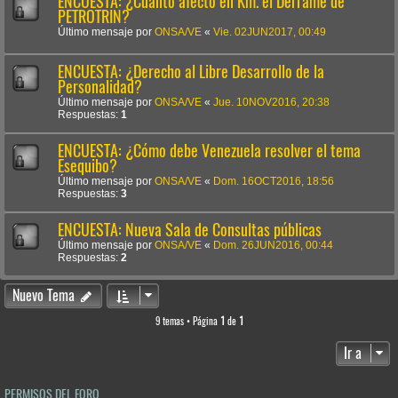
ENCUESTA: ¿Cuánto afectó en Km. el Derrame de
PETROTRIN?
Último mensaje por
ONSA/VE
«
Vie. 02JUN2017, 00:49
ENCUESTA: ¿Derecho al Libre Desarrollo de la
Personalidad?
Último mensaje por
ONSA/VE
«
Jue. 10NOV2016, 20:38
Respuestas:
1
ENCUESTA: ¿Cómo debe Venezuela resolver el tema
Esequibo?
Último mensaje por
ONSA/VE
«
Dom. 16OCT2016, 18:56
Respuestas:
3
ENCUESTA: Nueva Sala de Consultas públicas
Último mensaje por
ONSA/VE
«
Dom. 26JUN2016, 00:44
Respuestas:
2
Nuevo Tema
9 temas • Página
1
de
1
Ir a
PERMISOS DEL FORO