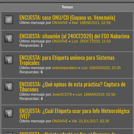
Temas
ENCUESTA: caso ONU/CIJ (Guyana vs. Venezuela)
Último mensaje por
ONSA/VE
«
Mar. 19ENE2021, 02:59
ENCUESTA: situación (al 24OCT2020) del FSO Nabarima
Último mensaje por
ONSA/VE
«
Lun. 26OCT2020, 11:53
Respuestas:
1
ENCUESTA: para Etiqueta unívoca para Sistemas
Tropicales
Último mensaje por
antoniopestano
«
Lun. 03AGO2020, 20:35
Respuestas:
6
ENCUESTA: ¿Qué opinas de esta práctica? Captura de
Tiburones
Último mensaje por
JoseXCD79
«
Lun. 18MAR2019, 02:56
Respuestas:
4
ENCUESTA: ¿Cuál Etiqueta usar para Info Meteorológica
(VE)?
Último mensaje por
ONSA/VE
«
Vie. 21JUL2017, 02:26