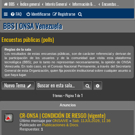
BBS
Índice general
Interés General
Información & Noticias
Encuestas públicas (polls)
B
FAQ
Identificarse
Registrarse
u
BBS | ONSA Venezuela
s
Encuestas públicas (polls)
c
a
Reglas de la sala
Los resultados de estas encuestas públicas, son de carácter referencial y derivan de
r
la participación de los usuarios y de la comunidad que visita esta plataforma
tecnológica (BBS); por lo tanto no representan necesariamente, la opinión de ONSA
Venezuela. En todo caso, es el Consejo Nacional Permanente, a través del Secretario
General de esta Organización, quien fija posición institucional sobre cualquier asunto a
que haya lugar.
Buscar
Búsqueda avanzada
Nuevo Tema
9 temas • Página
1
de
1
Anuncios
CR-ONSA | CONDICIÓN DE RIESGO (vigente)
Último mensaje por
ONSA/VE
«
Sab. 11JUL2026, 11:36
Publicado en
Publicaciones & Docs.
Respuestas:
1