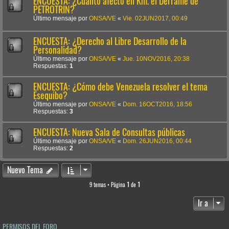
ENCUESTA: ¿Cuánto afectó en Km. el Derrame de
PETROTRIN?
Último mensaje por
ONSA/VE
«
Vie. 02JUN2017, 00:49
ENCUESTA: ¿Derecho al Libre Desarrollo de la
Personalidad?
Último mensaje por
ONSA/VE
«
Jue. 10NOV2016, 20:38
Respuestas:
1
ENCUESTA: ¿Cómo debe Venezuela resolver el tema
Esequibo?
Último mensaje por
ONSA/VE
«
Dom. 16OCT2016, 18:56
Respuestas:
3
ENCUESTA: Nueva Sala de Consultas públicas
Último mensaje por
ONSA/VE
«
Dom. 26JUN2016, 00:44
Respuestas:
2
Nuevo Tema
9 temas • Página
1
de
1
Ir a
PERMISOS DEL FORO