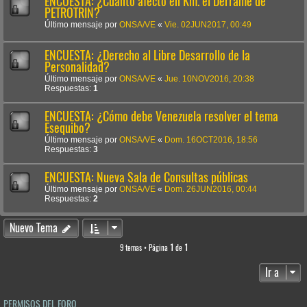
ENCUESTA: ¿Cuánto afectó en Km. el Derrame de
PETROTRIN?
Último mensaje por
ONSA/VE
«
Vie. 02JUN2017, 00:49
ENCUESTA: ¿Derecho al Libre Desarrollo de la
Personalidad?
Último mensaje por
ONSA/VE
«
Jue. 10NOV2016, 20:38
Respuestas:
1
ENCUESTA: ¿Cómo debe Venezuela resolver el tema
Esequibo?
Último mensaje por
ONSA/VE
«
Dom. 16OCT2016, 18:56
Respuestas:
3
ENCUESTA: Nueva Sala de Consultas públicas
Último mensaje por
ONSA/VE
«
Dom. 26JUN2016, 00:44
Respuestas:
2
Nuevo Tema
9 temas • Página
1
de
1
Ir a
PERMISOS DEL FORO