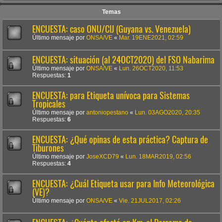
Temas
ENCUESTA: caso ONU/CIJ (Guyana vs. Venezuela)
Último mensaje por
ONSA/VE
«
Mar. 19ENE2021, 02:59
ENCUESTA: situación (al 24OCT2020) del FSO Nabarima
Último mensaje por
ONSA/VE
«
Lun. 26OCT2020, 11:53
Respuestas:
1
ENCUESTA: para Etiqueta unívoca para Sistemas
Tropicales
Último mensaje por
antoniopestano
«
Lun. 03AGO2020, 20:35
Respuestas:
6
ENCUESTA: ¿Qué opinas de esta práctica? Captura de
Tiburones
Último mensaje por
JoseXCD79
«
Lun. 18MAR2019, 02:56
Respuestas:
4
ENCUESTA: ¿Cuál Etiqueta usar para Info Meteorológica
(VE)?
Último mensaje por
ONSA/VE
«
Vie. 21JUL2017, 02:26