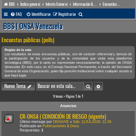
BBS
Índice general
Interés General
Información & Noticias
Encuestas públicas (polls)
B
FAQ
Identificarse
Registrarse
u
BBS | ONSA Venezuela
s
Encuestas públicas (polls)
c
a
Reglas de la sala
Los resultados de estas encuestas públicas, son de carácter referencial y derivan de
r
la participación de los usuarios y de la comunidad que visita esta plataforma
tecnológica (BBS); por lo tanto no representan necesariamente, la opinión de ONSA
Venezuela. En todo caso, es el Consejo Nacional Permanente, a través del Secretario
General de esta Organización, quien fija posición institucional sobre cualquier asunto a
que haya lugar.
Buscar
Búsqueda avanzada
Nuevo Tema
9 temas • Página
1
de
1
Anuncios
CR-ONSA | CONDICIÓN DE RIESGO (vigente)
Último mensaje por
ONSA/VE
«
Sab. 11JUL2026, 11:36
Publicado en
Publicaciones & Docs.
Respuestas:
1