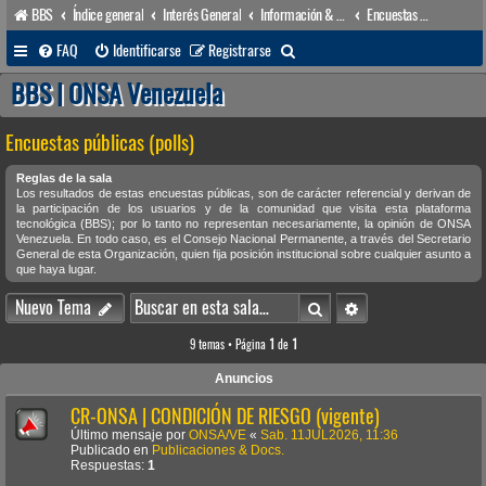
BBS
Índice general
Interés General
Información & Noticias
Encuestas públicas (polls)
B
FAQ
Identificarse
Registrarse
u
BBS | ONSA Venezuela
s
Encuestas públicas (polls)
c
a
Reglas de la sala
Los resultados de estas encuestas públicas, son de carácter referencial y derivan de
r
la participación de los usuarios y de la comunidad que visita esta plataforma
tecnológica (BBS); por lo tanto no representan necesariamente, la opinión de ONSA
Venezuela. En todo caso, es el Consejo Nacional Permanente, a través del Secretario
General de esta Organización, quien fija posición institucional sobre cualquier asunto a
que haya lugar.
Buscar
Búsqueda avanzada
Nuevo Tema
9 temas • Página
1
de
1
Anuncios
CR-ONSA | CONDICIÓN DE RIESGO (vigente)
Último mensaje por
ONSA/VE
«
Sab. 11JUL2026, 11:36
Publicado en
Publicaciones & Docs.
Respuestas:
1