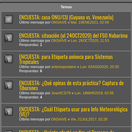
Temas
ENCUESTA: caso ONU/CIJ (Guyana vs. Venezuela)
Último mensaje por
ONSA/VE
«
Mar. 19ENE2021, 02:59
ENCUESTA: situación (al 24OCT2020) del FSO Nabarima
Último mensaje por
ONSA/VE
«
Lun. 26OCT2020, 11:53
Respuestas:
1
ENCUESTA: para Etiqueta unívoca para Sistemas
Tropicales
Último mensaje por
antoniopestano
«
Lun. 03AGO2020, 20:35
Respuestas:
6
ENCUESTA: ¿Qué opinas de esta práctica? Captura de
Tiburones
Último mensaje por
JoseXCD79
«
Lun. 18MAR2019, 02:56
Respuestas:
4
ENCUESTA: ¿Cuál Etiqueta usar para Info Meteorológica
(VE)?
Último mensaje por
ONSA/VE
«
Vie. 21JUL2017, 02:26