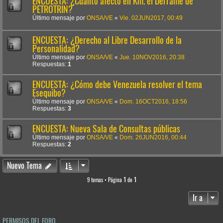
ENCUESTA: ¿Cuánto afectó en Km. el Derrame de
PETROTRIN?
Último mensaje por
ONSA/VE
«
Vie. 02JUN2017, 00:49
ENCUESTA: ¿Derecho al Libre Desarrollo de la
Personalidad?
Último mensaje por
ONSA/VE
«
Jue. 10NOV2016, 20:38
Respuestas:
1
ENCUESTA: ¿Cómo debe Venezuela resolver el tema
Esequibo?
Último mensaje por
ONSA/VE
«
Dom. 16OCT2016, 18:56
Respuestas:
3
ENCUESTA: Nueva Sala de Consultas públicas
Último mensaje por
ONSA/VE
«
Dom. 26JUN2016, 00:44
Respuestas:
2
Nuevo Tema
9 temas • Página
1
de
1
Ir a
PERMISOS DEL FORO