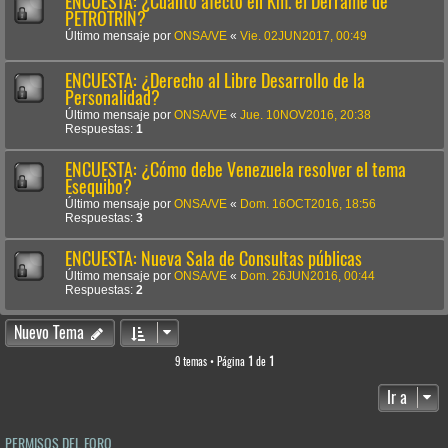
ENCUESTA: ¿Cuánto afectó en Km. el Derrame de
PETROTRIN?
Último mensaje por
ONSA/VE
«
Vie. 02JUN2017, 00:49
ENCUESTA: ¿Derecho al Libre Desarrollo de la
Personalidad?
Último mensaje por
ONSA/VE
«
Jue. 10NOV2016, 20:38
Respuestas:
1
ENCUESTA: ¿Cómo debe Venezuela resolver el tema
Esequibo?
Último mensaje por
ONSA/VE
«
Dom. 16OCT2016, 18:56
Respuestas:
3
ENCUESTA: Nueva Sala de Consultas públicas
Último mensaje por
ONSA/VE
«
Dom. 26JUN2016, 00:44
Respuestas:
2
Nuevo Tema
9 temas • Página
1
de
1
Ir a
PERMISOS DEL FORO