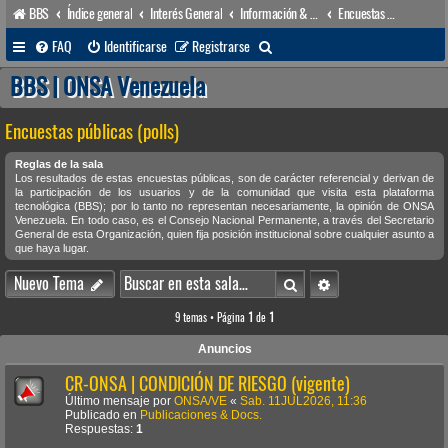
BBS
Índice general
Interés General
Información & Noticias
Encuestas públicas (polls)
B
FAQ
Identificarse
Registrarse
u
BBS | ONSA Venezuela
s
Encuestas públicas (polls)
c
a
Reglas de la sala
Los resultados de estas encuestas públicas, son de carácter referencial y derivan de
r
la participación de los usuarios y de la comunidad que visita esta plataforma
tecnológica (BBS); por lo tanto no representan necesariamente, la opinión de ONSA
Venezuela. En todo caso, es el Consejo Nacional Permanente, a través del Secretario
General de esta Organización, quien fija posición institucional sobre cualquier asunto a
que haya lugar.
Buscar
Búsqueda avanzada
Nuevo Tema
9 temas • Página
1
de
1
Anuncios
CR-ONSA | CONDICIÓN DE RIESGO (vigente)
Último mensaje por
ONSA/VE
«
Sab. 11JUL2026, 11:36
Publicado en
Publicaciones & Docs.
Respuestas:
1