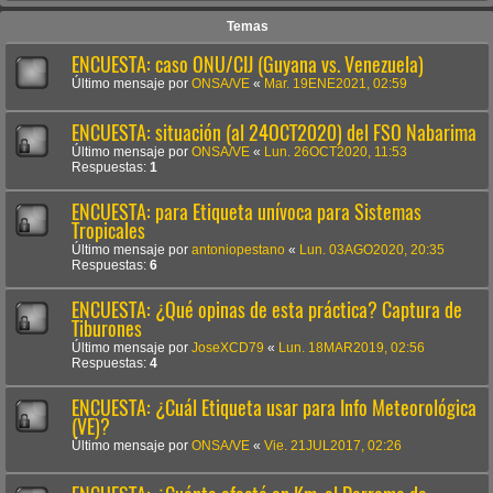
Temas
ENCUESTA: caso ONU/CIJ (Guyana vs. Venezuela)
Último mensaje por
ONSA/VE
«
Mar. 19ENE2021, 02:59
ENCUESTA: situación (al 24OCT2020) del FSO Nabarima
Último mensaje por
ONSA/VE
«
Lun. 26OCT2020, 11:53
Respuestas:
1
ENCUESTA: para Etiqueta unívoca para Sistemas
Tropicales
Último mensaje por
antoniopestano
«
Lun. 03AGO2020, 20:35
Respuestas:
6
ENCUESTA: ¿Qué opinas de esta práctica? Captura de
Tiburones
Último mensaje por
JoseXCD79
«
Lun. 18MAR2019, 02:56
Respuestas:
4
ENCUESTA: ¿Cuál Etiqueta usar para Info Meteorológica
(VE)?
Último mensaje por
ONSA/VE
«
Vie. 21JUL2017, 02:26