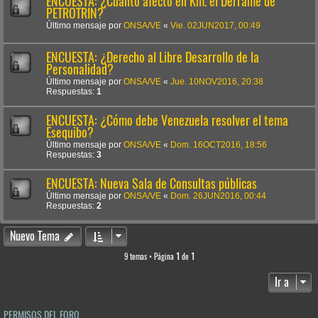
ENCUESTA: ¿Cuánto afectó en Km. el Derrame de
PETROTRIN?
Último mensaje por
ONSA/VE
«
Vie. 02JUN2017, 00:49
ENCUESTA: ¿Derecho al Libre Desarrollo de la
Personalidad?
Último mensaje por
ONSA/VE
«
Jue. 10NOV2016, 20:38
Respuestas:
1
ENCUESTA: ¿Cómo debe Venezuela resolver el tema
Esequibo?
Último mensaje por
ONSA/VE
«
Dom. 16OCT2016, 18:56
Respuestas:
3
ENCUESTA: Nueva Sala de Consultas públicas
Último mensaje por
ONSA/VE
«
Dom. 26JUN2016, 00:44
Respuestas:
2
Nuevo Tema
9 temas • Página
1
de
1
Ir a
PERMISOS DEL FORO