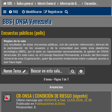
BBS
Índice general
Interés General
Información & Noticias
Encuestas públicas (polls)
B
FAQ
Identificarse
Registrarse
u
BBS | ONSA Venezuela
s
Encuestas públicas (polls)
c
a
Reglas de la sala
Los resultados de estas encuestas públicas, son de carácter referencial y derivan de
r
la participación de los usuarios y de la comunidad que visita esta plataforma
tecnológica (BBS); por lo tanto no representan necesariamente, la opinión de ONSA
Venezuela. En todo caso, es el Consejo Nacional Permanente, a través del Secretario
General de esta Organización, quien fija posición institucional sobre cualquier asunto a
que haya lugar.
Buscar
Búsqueda avanzada
Nuevo Tema
9 temas • Página
1
de
1
Anuncios
CR-ONSA | CONDICIÓN DE RIESGO (vigente)
Último mensaje por
ONSA/VE
«
Sab. 11JUL2026, 11:36
Publicado en
Publicaciones & Docs.
Respuestas:
1