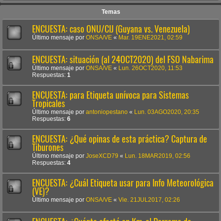
Temas
ENCUESTA: caso ONU/CIJ (Guyana vs. Venezuela)
Último mensaje por
ONSA/VE
«
Mar. 19ENE2021, 02:59
ENCUESTA: situación (al 24OCT2020) del FSO Nabarima
Último mensaje por
ONSA/VE
«
Lun. 26OCT2020, 11:53
Respuestas:
1
ENCUESTA: para Etiqueta unívoca para Sistemas
Tropicales
Último mensaje por
antoniopestano
«
Lun. 03AGO2020, 20:35
Respuestas:
6
ENCUESTA: ¿Qué opinas de esta práctica? Captura de
Tiburones
Último mensaje por
JoseXCD79
«
Lun. 18MAR2019, 02:56
Respuestas:
4
ENCUESTA: ¿Cuál Etiqueta usar para Info Meteorológica
(VE)?
Último mensaje por
ONSA/VE
«
Vie. 21JUL2017, 02:26