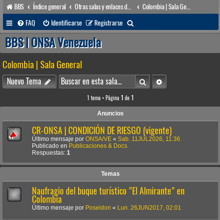
BBS
Índice general
Otras salas y enlaces de interés
Colombia | Sala General
B
FAQ
Identificarse
Registrarse
u
BBS | ONSA Venezuela
s
Colombia | Sala General
c
a
Buscar
Búsqueda avanzada
Nuevo Tema
r
1 tema • Página
1
de
1
Anuncios
CR-ONSA | CONDICIÓN DE RIESGO (vigente)
Último mensaje por
ONSA/VE
«
Sab. 11JUL2026, 11:36
Publicado en
Publicaciones & Docs.
Respuestas:
1
Temas
Naufragio del buque turístico "El Almirante" en
Colombia
Último mensaje por
Poseidon
«
Lun. 26JUN2017, 02:01