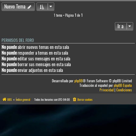
Nuevo Tema
1 tema • Página
1
de
1
Ir a
PERMISOS DEL FORO
No puede
abrir nuevos temas en esta sala
No puede
responder a temas en esta sala
No puede
editar sus mensajes en esta sala
No puede
borrar sus mensajes en esta sala
No puede
enviar adjuntos en esta sala
Desarrollado por
phpBB
® Forum Software © phpBB Limited
Traducción al español por
phpBB España
Privacidad
|
Condiciones
BBS
Índice general
Todos los horarios son
UTC-04:00
Borrar cookies