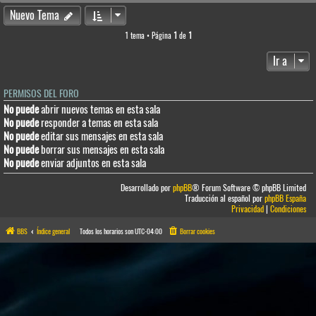
Nuevo Tema
1 tema • Página
1
de
1
Ir a
PERMISOS DEL FORO
No puede
abrir nuevos temas en esta sala
No puede
responder a temas en esta sala
No puede
editar sus mensajes en esta sala
No puede
borrar sus mensajes en esta sala
No puede
enviar adjuntos en esta sala
Desarrollado por
phpBB
® Forum Software © phpBB Limited
Traducción al español por
phpBB España
Privacidad
|
Condiciones
BBS
Índice general
Todos los horarios son
UTC-04:00
Borrar cookies