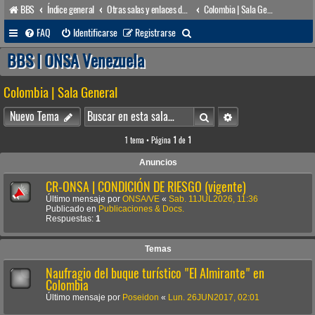
BBS
Índice general
Otras salas y enlaces de interés
Colombia | Sala General
B
FAQ
Identificarse
Registrarse
u
BBS | ONSA Venezuela
s
Colombia | Sala General
c
a
Buscar
Búsqueda avanzada
Nuevo Tema
r
1 tema • Página
1
de
1
Anuncios
CR-ONSA | CONDICIÓN DE RIESGO (vigente)
Último mensaje por
ONSA/VE
«
Sab. 11JUL2026, 11:36
Publicado en
Publicaciones & Docs.
Respuestas:
1
Temas
Naufragio del buque turístico "El Almirante" en
Colombia
Último mensaje por
Poseidon
«
Lun. 26JUN2017, 02:01