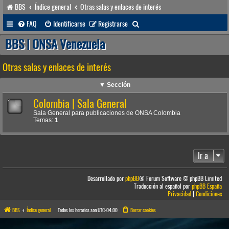
BBS
Índice general
Otras salas y enlaces de interés
B
FAQ
Identificarse
Registrarse
u
BBS | ONSA Venezuela
s
Otras salas y enlaces de interés
c
a
▼ Sección
r
Colombia | Sala General
Sala General para publicaciones de ONSA Colombia
Temas:
1
Ir a
Desarrollado por
phpBB
® Forum Software © phpBB Limited
Traducción al español por
phpBB España
Privacidad
|
Condiciones
BBS
Índice general
Todos los horarios son
UTC-04:00
Borrar cookies