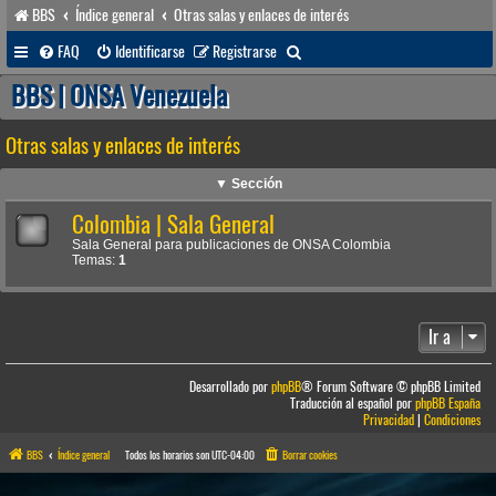
BBS
Índice general
Otras salas y enlaces de interés
B
FAQ
Identificarse
Registrarse
u
BBS | ONSA Venezuela
s
Otras salas y enlaces de interés
c
a
▼ Sección
r
Colombia | Sala General
Sala General para publicaciones de ONSA Colombia
Temas:
1
Ir a
Desarrollado por
phpBB
® Forum Software © phpBB Limited
Traducción al español por
phpBB España
Privacidad
|
Condiciones
BBS
Índice general
Todos los horarios son
UTC-04:00
Borrar cookies