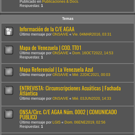
Publicado en
Publicaciones & Docs.
Respuestas:
1
Temas
Información de la C/E AGAA
Último mensaje por
ONSA/VE
«
Vie. 04MAR2016, 03:31
Mapa de Venezuela | COD. TT01
Último mensaje por
ONSA/VE
«
Dom. 16OCT2022, 14:53
Respuestas:
1
Mapa Referencial | La Venezuela Azul
Último mensaje por
ONSA/VE
«
Mié. 22DIC2021, 00:03
ENTREVISTA: Circunscripciones Acuáticas | Fachada
Atlántica
Último mensaje por
ONSA/VE
«
Mié. 03JUN2020, 14:33
ONSA/Circ. C/E AGAA Núm. 0002 | COMUNICADO
PÚBLICO
Último mensaje por
LGIS
«
Dom. 06ENE2019, 02:56
Respuestas:
1