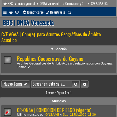
BBS
Índice general
ONSA Venezuela (acceso público)
Comisiones y órganos Asesores internos
C/E AGAA | Com(e). para Asuntos Geográficos de Ámbito Acuático
B
FAQ
Identificarse
Registrarse
u
BBS | ONSA Venezuela
s
C/E AGAA | Com(e). para Asuntos Geográficos de Ámbito
c
Acuático
a
r
▼ Sección
República Cooperativa de Guyana
Asuntos Geográficos de Ámbito Acuático relacionados con Guyana.
Temas:
2
Buscar
Búsqueda avanzada
Nuevo Tema
7 temas • Página
1
de
1
Anuncios
CR-ONSA | CONDICIÓN DE RIESGO (vigente)
Último mensaje por
ONSA/VE
«
Sab. 11JUL2026, 11:36