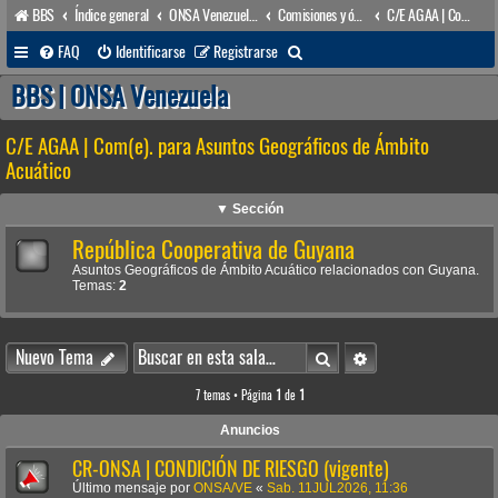
BBS
Índice general
ONSA Venezuela (acceso público)
Comisiones y órganos Asesores internos
C/E AGAA | Com(e). para Asuntos Geográficos de Ámbito Acuático
B
FAQ
Identificarse
Registrarse
u
BBS | ONSA Venezuela
s
C/E AGAA | Com(e). para Asuntos Geográficos de Ámbito
c
Acuático
a
r
▼ Sección
República Cooperativa de Guyana
Asuntos Geográficos de Ámbito Acuático relacionados con Guyana.
Temas:
2
Buscar
Búsqueda avanzada
Nuevo Tema
7 temas • Página
1
de
1
Anuncios
CR-ONSA | CONDICIÓN DE RIESGO (vigente)
Último mensaje por
ONSA/VE
«
Sab. 11JUL2026, 11:36