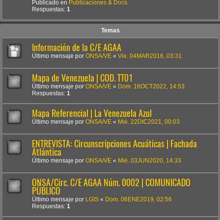
Publicado en
Publicaciones & Docs.
Respuestas:
1
Temas
Información de la C/E AGAA
Último mensaje por
ONSA/VE
«
Vie. 04MAR2016, 03:31
Mapa de Venezuela | COD. TT01
Último mensaje por
ONSA/VE
«
Dom. 16OCT2022, 14:53
Respuestas:
1
Mapa Referencial | La Venezuela Azul
Último mensaje por
ONSA/VE
«
Mié. 22DIC2021, 00:03
ENTREVISTA: Circunscripciones Acuáticas | Fachada
Atlántica
Último mensaje por
ONSA/VE
«
Mié. 03JUN2020, 14:33
ONSA/Circ. C/E AGAA Núm. 0002 | COMUNICADO
PÚBLICO
Último mensaje por
LGIS
«
Dom. 06ENE2019, 02:56
Respuestas:
1