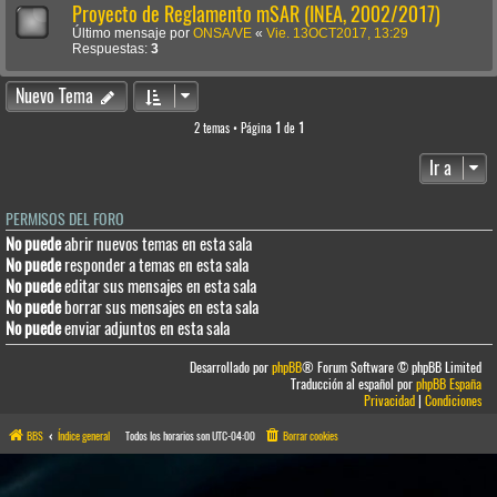
Proyecto de Reglamento mSAR (INEA, 2002/2017)
Último mensaje por
ONSA/VE
«
Vie. 13OCT2017, 13:29
Respuestas:
3
Nuevo Tema
2 temas • Página
1
de
1
Ir a
PERMISOS DEL FORO
No puede
abrir nuevos temas en esta sala
No puede
responder a temas en esta sala
No puede
editar sus mensajes en esta sala
No puede
borrar sus mensajes en esta sala
No puede
enviar adjuntos en esta sala
Desarrollado por
phpBB
® Forum Software © phpBB Limited
Traducción al español por
phpBB España
Privacidad
|
Condiciones
BBS
Índice general
Todos los horarios son
UTC-04:00
Borrar cookies