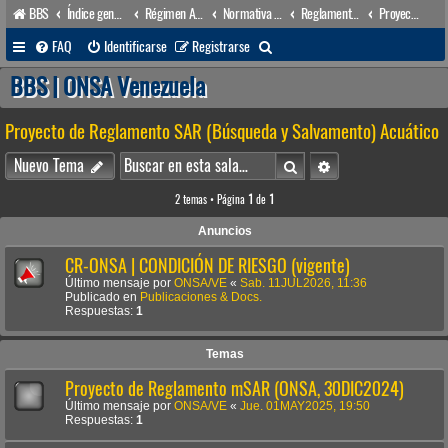
BBS
Índice general
Régimen Acuático venezolano
Normativa Acuática venezolana
Reglamentos Nacionales
Proyecto de Reglamento SAR (Búsqueda y Salvamento) Acuático
B
FAQ
Identificarse
Registrarse
u
BBS | ONSA Venezuela
s
Proyecto de Reglamento SAR (Búsqueda y Salvamento) Acuático
c
a
Buscar
Búsqueda avanzada
Nuevo Tema
r
2 temas • Página
1
de
1
Anuncios
CR-ONSA | CONDICIÓN DE RIESGO (vigente)
Último mensaje por
ONSA/VE
«
Sab. 11JUL2026, 11:36
Publicado en
Publicaciones & Docs.
Respuestas:
1
Temas
Proyecto de Reglamento mSAR (ONSA, 30DIC2024)
Último mensaje por
ONSA/VE
«
Jue. 01MAY2025, 19:50
Respuestas:
1