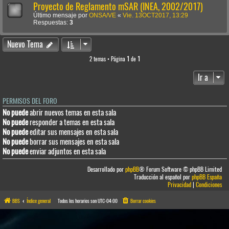
Proyecto de Reglamento mSAR (INEA, 2002/2017)
Último mensaje por
ONSA/VE
«
Vie. 13OCT2017, 13:29
Respuestas:
3
Nuevo Tema
2 temas • Página
1
de
1
Ir a
PERMISOS DEL FORO
No puede
abrir nuevos temas en esta sala
No puede
responder a temas en esta sala
No puede
editar sus mensajes en esta sala
No puede
borrar sus mensajes en esta sala
No puede
enviar adjuntos en esta sala
Desarrollado por
phpBB
® Forum Software © phpBB Limited
Traducción al español por
phpBB España
Privacidad
|
Condiciones
BBS
Índice general
Todos los horarios son
UTC-04:00
Borrar cookies