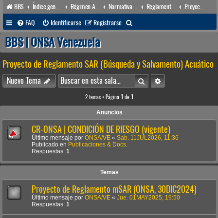
BBS
Índice general
Régimen Acuático venezolano
Normativa Acuática venezolana
Reglamentos Nacionales
Proyecto de Reglamento SAR (Búsqueda y Salvamento) Acuático
B
FAQ
Identificarse
Registrarse
u
BBS | ONSA Venezuela
s
Proyecto de Reglamento SAR (Búsqueda y Salvamento) Acuático
c
a
Buscar
Búsqueda avanzada
Nuevo Tema
r
2 temas • Página
1
de
1
Anuncios
CR-ONSA | CONDICIÓN DE RIESGO (vigente)
Último mensaje por
ONSA/VE
«
Sab. 11JUL2026, 11:36
Publicado en
Publicaciones & Docs.
Respuestas:
1
Temas
Proyecto de Reglamento mSAR (ONSA, 30DIC2024)
Último mensaje por
ONSA/VE
«
Jue. 01MAY2025, 19:50
Respuestas:
1