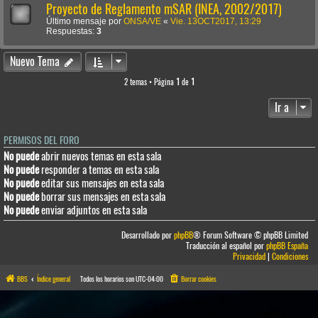
Proyecto de Reglamento mSAR (INEA, 2002/2017)
Último mensaje por
ONSA/VE
«
Vie. 13OCT2017, 13:29
Respuestas:
3
Nuevo Tema
2 temas • Página
1
de
1
Ir a
PERMISOS DEL FORO
No puede
abrir nuevos temas en esta sala
No puede
responder a temas en esta sala
No puede
editar sus mensajes en esta sala
No puede
borrar sus mensajes en esta sala
No puede
enviar adjuntos en esta sala
Desarrollado por
phpBB
® Forum Software © phpBB Limited
Traducción al español por
phpBB España
Privacidad
|
Condiciones
BBS
Índice general
Todos los horarios son
UTC-04:00
Borrar cookies