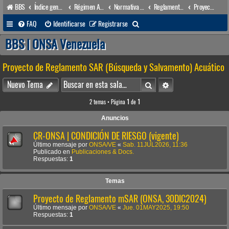
BBS
Índice general
Régimen Acuático venezolano
Normativa Acuática venezolana
Reglamentos Nacionales
Proyecto de Reglamento SAR (Búsqueda y Salvamento) Acuático
B
FAQ
Identificarse
Registrarse
u
BBS | ONSA Venezuela
s
Proyecto de Reglamento SAR (Búsqueda y Salvamento) Acuático
c
a
Buscar
Búsqueda avanzada
Nuevo Tema
r
2 temas • Página
1
de
1
Anuncios
CR-ONSA | CONDICIÓN DE RIESGO (vigente)
Último mensaje por
ONSA/VE
«
Sab. 11JUL2026, 11:36
Publicado en
Publicaciones & Docs.
Respuestas:
1
Temas
Proyecto de Reglamento mSAR (ONSA, 30DIC2024)
Último mensaje por
ONSA/VE
«
Jue. 01MAY2025, 19:50
Respuestas:
1