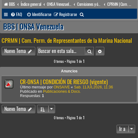
BBS
Índice general
ONSA Venezuela (acceso público)
Comisiones y órganos Asesores internos
CPRMN | Com. Perm. de Representantes de la Marina Nacional
B
FAQ
Identificarse
Registrarse
u
BBS | ONSA Venezuela
s
CPRMN | Com. Perm. de Representantes de la Marina Nacional
c
a
Buscar
Búsqueda avanzada
Nuevo Tema
r
0 temas • Página
1
de
1
Anuncios
CR-ONSA | CONDICIÓN DE RIESGO (vigente)
Último mensaje por
ONSA/VE
«
Sab. 11JUL2026, 11:36
Publicado en
Publicaciones & Docs.
Respuestas:
1
Nuevo Tema
0 temas • Página
1
de
1
Ir a