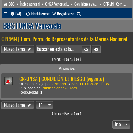
BBS
Índice general
ONSA Venezuela (acceso público)
Comisiones y órganos Asesores internos
CPRMN | Com. Perm. de Representantes de la Marina Nacional
B
FAQ
Identificarse
Registrarse
u
BBS | ONSA Venezuela
s
CPRMN | Com. Perm. de Representantes de la Marina Nacional
c
a
Buscar
Búsqueda avanzada
Nuevo Tema
r
0 temas • Página
1
de
1
Anuncios
CR-ONSA | CONDICIÓN DE RIESGO (vigente)
Último mensaje por
ONSA/VE
«
Sab. 11JUL2026, 11:36
Publicado en
Publicaciones & Docs.
Respuestas:
1
Nuevo Tema
0 temas • Página
1
de
1
Ir a