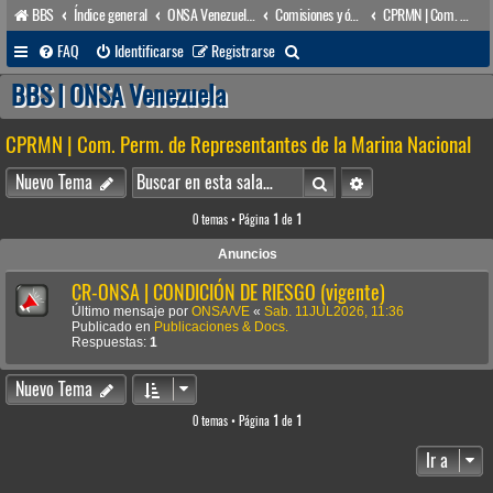
BBS
Índice general
ONSA Venezuela (acceso público)
Comisiones y órganos Asesores internos
CPRMN | Com. Perm. de Representantes de la Marina Nacional
B
FAQ
Identificarse
Registrarse
u
BBS | ONSA Venezuela
s
CPRMN | Com. Perm. de Representantes de la Marina Nacional
c
a
Buscar
Búsqueda avanzada
Nuevo Tema
r
0 temas • Página
1
de
1
Anuncios
CR-ONSA | CONDICIÓN DE RIESGO (vigente)
Último mensaje por
ONSA/VE
«
Sab. 11JUL2026, 11:36
Publicado en
Publicaciones & Docs.
Respuestas:
1
Nuevo Tema
0 temas • Página
1
de
1
Ir a