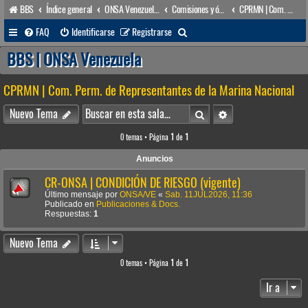
BBS
Índice general
ONSA Venezuela (acceso público)
Comisiones y órganos Asesores internos
CPRMN | Com. Perm. de Representantes de la Marina Nacional
B
FAQ
Identificarse
Registrarse
u
BBS | ONSA Venezuela
s
CPRMN | Com. Perm. de Representantes de la Marina Nacional
c
a
Buscar
Búsqueda avanzada
Nuevo Tema
r
0 temas • Página
1
de
1
Anuncios
CR-ONSA | CONDICIÓN DE RIESGO (vigente)
Último mensaje por
ONSA/VE
«
Sab. 11JUL2026, 11:36
Publicado en
Publicaciones & Docs.
Respuestas:
1
Nuevo Tema
0 temas • Página
1
de
1
Ir a