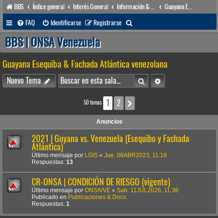
BBS
Índice general
Interés General
Información & Noticias
Guayana Esequiba & Fachada Atlántica venezolana
B
FAQ
Identificarse
Registrarse
u
BBS | ONSA Venezuela
s
Guayana Esequiba & Fachada Atlántica venezolana
c
a
Buscar
Búsqueda avanzada
Nuevo Tema
r
1
2
Siguiente
50 temas
Anuncios
2021 | Guyana vs. Venezuela (Esequibo y Fachada
Atlántica)
Último mensaje por
LGIS
«
Jue. 06ABR2023, 11:18
Respuestas:
13
CR-ONSA | CONDICIÓN DE RIESGO (vigente)
Último mensaje por
ONSA/VE
«
Sab. 11JUL2026, 11:36
Publicado en
Publicaciones & Docs.
Respuestas:
1