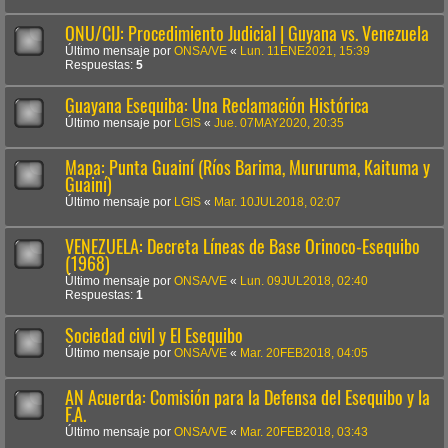
ONU/CIJ: Procedimiento Judicial | Guyana vs. Venezuela
Último mensaje por
ONSA/VE
«
Lun. 11ENE2021, 15:39
Respuestas:
5
Guayana Esequiba: Una Reclamación Histórica
Último mensaje por
LGIS
«
Jue. 07MAY2020, 20:35
Mapa: Punta Guainí (Ríos Barima, Mururuma, Kaituma y
Guainí)
Último mensaje por
LGIS
«
Mar. 10JUL2018, 02:07
VENEZUELA: Decreta Líneas de Base Orinoco-Esequibo
(1968)
Último mensaje por
ONSA/VE
«
Lun. 09JUL2018, 02:40
Respuestas:
1
Sociedad civil y El Esequibo
Último mensaje por
ONSA/VE
«
Mar. 20FEB2018, 04:05
AN Acuerda: Comisión para la Defensa del Esequibo y la
F.A.
Último mensaje por
ONSA/VE
«
Mar. 20FEB2018, 03:43