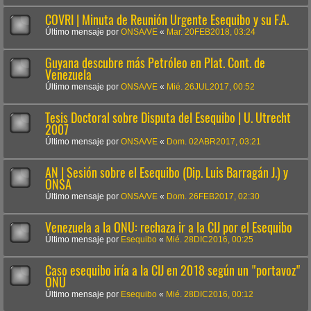
COVRI | Minuta de Reunión Urgente Esequibo y su F.A.
Último mensaje por
ONSA/VE
«
Mar. 20FEB2018, 03:24
Guyana descubre más Petróleo en Plat. Cont. de
Venezuela
Último mensaje por
ONSA/VE
«
Mié. 26JUL2017, 00:52
Tesis Doctoral sobre Disputa del Esequibo | U. Utrecht
2007
Último mensaje por
ONSA/VE
«
Dom. 02ABR2017, 03:21
AN | Sesión sobre el Esequibo (Dip. Luis Barragán J.) y
ONSA
Último mensaje por
ONSA/VE
«
Dom. 26FEB2017, 02:30
Venezuela a la ONU: rechaza ir a la CIJ por el Esequibo
Último mensaje por
Esequibo
«
Mié. 28DIC2016, 00:25
Caso esequibo iría a la CIJ en 2018 según un "portavoz"
ONU
Último mensaje por
Esequibo
«
Mié. 28DIC2016, 00:12