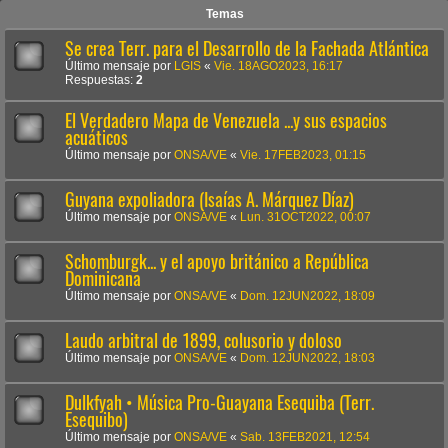
Temas
Se crea Terr. para el Desarrollo de la Fachada Atlántica
Último mensaje por
LGIS
«
Vie. 18AGO2023, 16:17
Respuestas:
2
El Verdadero Mapa de Venezuela ...y sus espacios
acuáticos
Último mensaje por
ONSA/VE
«
Vie. 17FEB2023, 01:15
Guyana expoliadora (Isaías A. Márquez Díaz)
Último mensaje por
ONSA/VE
«
Lun. 31OCT2022, 00:07
Schomburgk... y el apoyo británico a República
Dominicana
Último mensaje por
ONSA/VE
«
Dom. 12JUN2022, 18:09
Laudo arbitral de 1899, colusorio y doloso
Último mensaje por
ONSA/VE
«
Dom. 12JUN2022, 18:03
Dulkfyah • Música Pro-Guayana Esequiba (Terr.
Esequibo)
Último mensaje por
ONSA/VE
«
Sab. 13FEB2021, 12:54