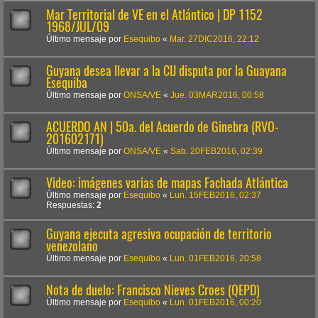
Mar Territorial de VE en el Atlántico | DP 1152
1968/JUL/09
Último mensaje por
Esequibo
«
Mar. 27DIC2016, 22:12
Guyana desea llevar a la CIJ disputa por la Guayana
Esequiba
Último mensaje por
ONSA/VE
«
Jue. 03MAR2016, 00:58
ACUERDO AN | 50a. del Acuerdo de Ginebra (RVO-
201602171)
Último mensaje por
ONSA/VE
«
Sab. 20FEB2016, 02:39
Video: imágenes varias de mapas Fachada Atlántica
Último mensaje por
Esequibo
«
Lun. 15FEB2016, 02:37
Respuestas:
2
Guyana ejecuta agresiva ocupación de territorio
venezolano
Último mensaje por
Esequibo
«
Lun. 01FEB2016, 20:58
Nota de duelo: Francisco Nieves Croes (QEPD)
Último mensaje por
Esequibo
«
Lun. 01FEB2016, 00:20