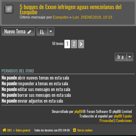
5 buques de Exxon infringen aguas venezolanas del
Esequibo
Último mensaje por
Esequibo
«
Lun. 25ENE2016, 10:15
Nuevo Tema
1
2
Siguiente
50 temas
Ir a
PERMISOS DEL FORO
No puede
abrir nuevos temas en esta sala
No puede
responder a temas en esta sala
No puede
editar sus mensajes en esta sala
No puede
borrar sus mensajes en esta sala
No puede
enviar adjuntos en esta sala
Desarrollado por
phpBB
® Forum Software © phpBB Limited
Traducción al español por
phpBB España
Privacidad
|
Condiciones
BBS
Índice general
Todos los horarios son
UTC-04:00
Borrar cookies