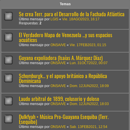
Temas
Se crea Terr. para el Desarrollo de la Fachada Atlántica
Último mensaje por
LGIS
«
Vie. 18AGO2023, 16:17
Respuestas:
2
El Verdadero Mapa de Venezuela ...y sus espacios
acuáticos
Último mensaje por
ONSA/VE
«
Vie. 17FEB2023, 01:15
Guyana expoliadora (Isaías A. Márquez Díaz)
Último mensaje por
ONSA/VE
«
Lun. 31OCT2022, 00:07
Schomburgk... y el apoyo británico a República
Dominicana
Último mensaje por
ONSA/VE
«
Dom. 12JUN2022, 18:09
Laudo arbitral de 1899, colusorio y doloso
Último mensaje por
ONSA/VE
«
Dom. 12JUN2022, 18:03
Dulkfyah • Música Pro-Guayana Esequiba (Terr.
Esequibo)
Último mensaje por
ONSA/VE
«
Sab. 13FEB2021, 12:54