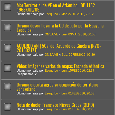
Mar Territorial de VE en el Atlántico | DP 1152
1968/JUL/09
Último mensaje por
Esequibo
«
Mar. 27DIC2016, 22:12
Guyana desea llevar a la CIJ disputa por la Guayana
Esequiba
Último mensaje por
ONSA/VE
«
Jue. 03MAR2016, 00:58
ACUERDO AN | 50a. del Acuerdo de Ginebra (RVO-
201602171)
Último mensaje por
ONSA/VE
«
Sab. 20FEB2016, 02:39
Video: imágenes varias de mapas Fachada Atlántica
Último mensaje por
Esequibo
«
Lun. 15FEB2016, 02:37
Respuestas:
2
Guyana ejecuta agresiva ocupación de territorio
venezolano
Último mensaje por
Esequibo
«
Lun. 01FEB2016, 20:58
Nota de duelo: Francisco Nieves Croes (QEPD)
Último mensaje por
Esequibo
«
Lun. 01FEB2016, 00:20