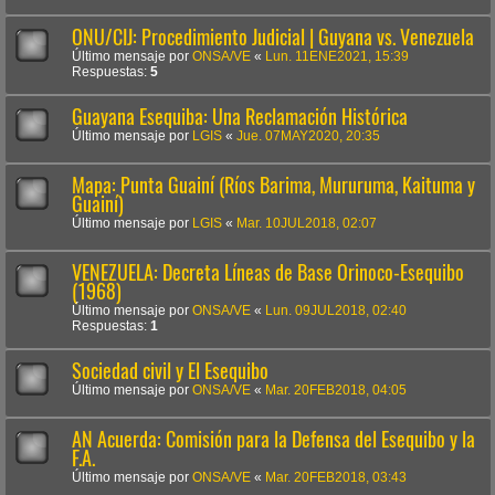
ONU/CIJ: Procedimiento Judicial | Guyana vs. Venezuela
Último mensaje por
ONSA/VE
«
Lun. 11ENE2021, 15:39
Respuestas:
5
Guayana Esequiba: Una Reclamación Histórica
Último mensaje por
LGIS
«
Jue. 07MAY2020, 20:35
Mapa: Punta Guainí (Ríos Barima, Mururuma, Kaituma y
Guainí)
Último mensaje por
LGIS
«
Mar. 10JUL2018, 02:07
VENEZUELA: Decreta Líneas de Base Orinoco-Esequibo
(1968)
Último mensaje por
ONSA/VE
«
Lun. 09JUL2018, 02:40
Respuestas:
1
Sociedad civil y El Esequibo
Último mensaje por
ONSA/VE
«
Mar. 20FEB2018, 04:05
AN Acuerda: Comisión para la Defensa del Esequibo y la
F.A.
Último mensaje por
ONSA/VE
«
Mar. 20FEB2018, 03:43