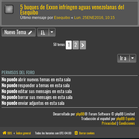
5 buques de Exxon infringen aguas venezolanas del
Esequibo
Último mensaje por
Esequibo
«
Lun. 25ENE2016, 10:15
Nuevo Tema
1
2
Siguiente
50 temas
Ir a
PERMISOS DEL FORO
No puede
abrir nuevos temas en esta sala
No puede
responder a temas en esta sala
No puede
editar sus mensajes en esta sala
No puede
borrar sus mensajes en esta sala
No puede
enviar adjuntos en esta sala
Desarrollado por
phpBB
® Forum Software © phpBB Limited
Traducción al español por
phpBB España
Privacidad
|
Condiciones
BBS
Índice general
Todos los horarios son
UTC-04:00
Borrar cookies