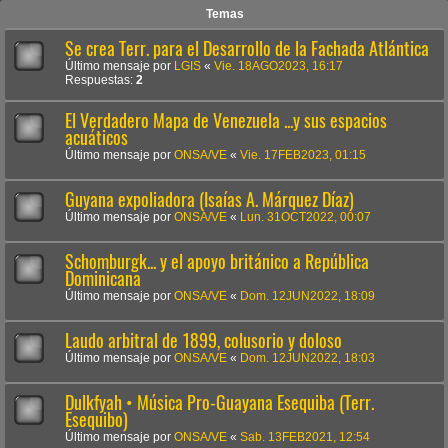
Temas
Se crea Terr. para el Desarrollo de la Fachada Atlántica
Último mensaje por
LGIS
«
Vie. 18AGO2023, 16:17
Respuestas:
2
El Verdadero Mapa de Venezuela ...y sus espacios
acuáticos
Último mensaje por
ONSA/VE
«
Vie. 17FEB2023, 01:15
Guyana expoliadora (Isaías A. Márquez Díaz)
Último mensaje por
ONSA/VE
«
Lun. 31OCT2022, 00:07
Schomburgk... y el apoyo británico a República
Dominicana
Último mensaje por
ONSA/VE
«
Dom. 12JUN2022, 18:09
Laudo arbitral de 1899, colusorio y doloso
Último mensaje por
ONSA/VE
«
Dom. 12JUN2022, 18:03
Dulkfyah • Música Pro-Guayana Esequiba (Terr.
Esequibo)
Último mensaje por
ONSA/VE
«
Sab. 13FEB2021, 12:54