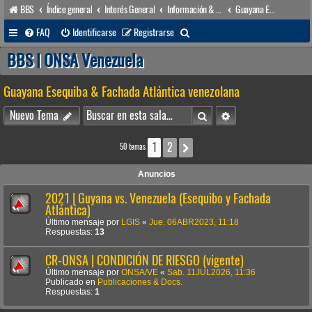
BBS
Índice general
Interés General
Información & Noticias
Guayana Esequiba & Fachada Atlántica venezolana
B
FAQ
Identificarse
Registrarse
u
BBS | ONSA Venezuela
s
Guayana Esequiba & Fachada Atlántica venezolana
c
a
Buscar
Búsqueda avanzada
Nuevo Tema
r
1
2
Siguiente
50 temas
Anuncios
2021 | Guyana vs. Venezuela (Esequibo y Fachada
Atlántica)
Último mensaje por
LGIS
«
Jue. 06ABR2023, 11:18
Respuestas:
13
CR-ONSA | CONDICIÓN DE RIESGO (vigente)
Último mensaje por
ONSA/VE
«
Sab. 11JUL2026, 11:36
Publicado en
Publicaciones & Docs.
Respuestas:
1