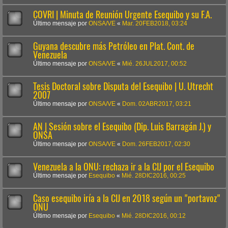
COVRI | Minuta de Reunión Urgente Esequibo y su F.A.
Último mensaje por
ONSA/VE
«
Mar. 20FEB2018, 03:24
Guyana descubre más Petróleo en Plat. Cont. de
Venezuela
Último mensaje por
ONSA/VE
«
Mié. 26JUL2017, 00:52
Tesis Doctoral sobre Disputa del Esequibo | U. Utrecht
2007
Último mensaje por
ONSA/VE
«
Dom. 02ABR2017, 03:21
AN | Sesión sobre el Esequibo (Dip. Luis Barragán J.) y
ONSA
Último mensaje por
ONSA/VE
«
Dom. 26FEB2017, 02:30
Venezuela a la ONU: rechaza ir a la CIJ por el Esequibo
Último mensaje por
Esequibo
«
Mié. 28DIC2016, 00:25
Caso esequibo iría a la CIJ en 2018 según un "portavoz"
ONU
Último mensaje por
Esequibo
«
Mié. 28DIC2016, 00:12