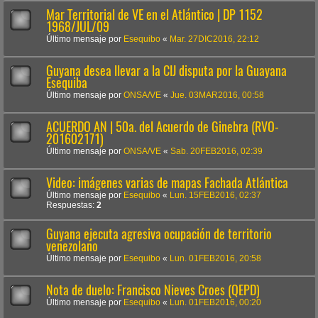
Mar Territorial de VE en el Atlántico | DP 1152
1968/JUL/09
Último mensaje por
Esequibo
«
Mar. 27DIC2016, 22:12
Guyana desea llevar a la CIJ disputa por la Guayana
Esequiba
Último mensaje por
ONSA/VE
«
Jue. 03MAR2016, 00:58
ACUERDO AN | 50a. del Acuerdo de Ginebra (RVO-
201602171)
Último mensaje por
ONSA/VE
«
Sab. 20FEB2016, 02:39
Video: imágenes varias de mapas Fachada Atlántica
Último mensaje por
Esequibo
«
Lun. 15FEB2016, 02:37
Respuestas:
2
Guyana ejecuta agresiva ocupación de territorio
venezolano
Último mensaje por
Esequibo
«
Lun. 01FEB2016, 20:58
Nota de duelo: Francisco Nieves Croes (QEPD)
Último mensaje por
Esequibo
«
Lun. 01FEB2016, 00:20