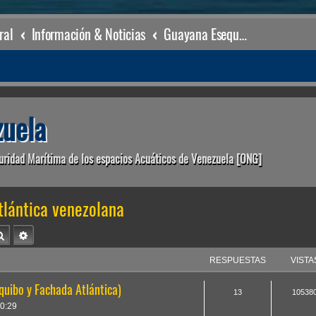
ral
Información & Noticias
Guayana Esequiba & Fachada Atlántica venezolana
uela
uridad Marítima de los espacios Acuáticos de Venezuela [ONG]
lántica venezolana
Buscar
Búsqueda avanzada
RESPUESTAS
VISTA
quibo y Fachada Atlántica)
13
10538
0:29