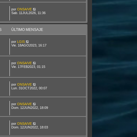
por
ONSA/VE
Sab. 11JUL2026, 11:36
S
ÚLTIMO MENSAJE
por
LGIS
Vie. 18AGO2023, 16:17
por
ONSA/VE
Vie. 17FEB2023, 01:15
por
ONSA/VE
Lun. 31OCT2022, 00:07
por
ONSA/VE
Dom. 12JUN2022, 18:09
por
ONSA/VE
Dom. 12JUN2022, 18:03