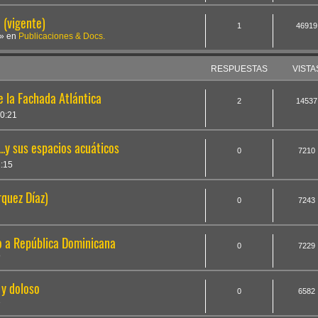
(vigente)
1
46919
» en
Publicaciones & Docs.
RESPUESTAS
VISTA
e la Fachada Atlántica
2
14537
0:21
..y sus espacios acuáticos
0
7210
1:15
rquez Díaz)
0
7243
co a República Dominicana
0
7229
9
 y doloso
0
6582
3