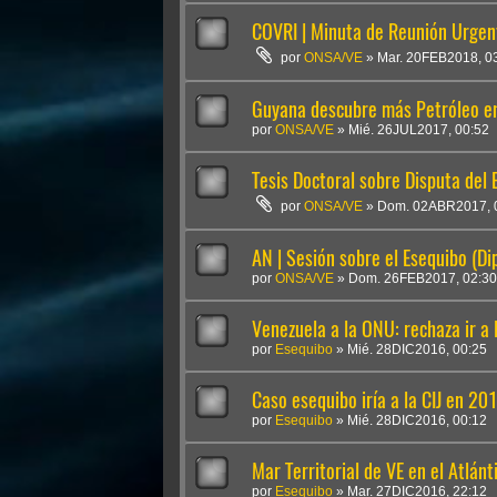
COVRI | Minuta de Reunión Urgent
por
ONSA/VE
»
Mar. 20FEB2018, 0
Guyana descubre más Petróleo en
por
ONSA/VE
»
Mié. 26JUL2017, 00:52
Tesis Doctoral sobre Disputa del 
por
ONSA/VE
»
Dom. 02ABR2017, 
AN | Sesión sobre el Esequibo (Di
por
ONSA/VE
»
Dom. 26FEB2017, 02:30
Venezuela a la ONU: rechaza ir a l
por
Esequibo
»
Mié. 28DIC2016, 00:25
Caso esequibo iría a la CIJ en 2
por
Esequibo
»
Mié. 28DIC2016, 00:12
Mar Territorial de VE en el Atlá
por
Esequibo
»
Mar. 27DIC2016, 22:12