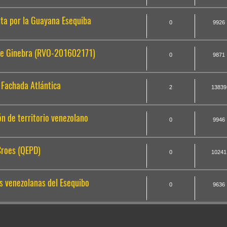
uta por la Guayana Esequiba
0
9926
de Ginebra (RVO-201602171)
0
9871
 Fachada Atlántica
2
13839
n de territorio venezolano
0
9946
Croes (QEPD)
0
10241
s venezolanas del Esequibo
0
9636