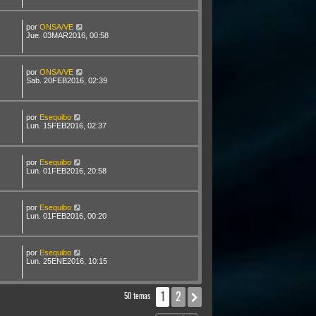
por
ONSA/VE
Jue. 03MAR2016, 00:58
por
ONSA/VE
Sab. 20FEB2016, 02:39
por
Esequibo
Lun. 15FEB2016, 02:37
por
Esequibo
Lun. 01FEB2016, 20:58
por
Esequibo
Lun. 01FEB2016, 00:20
por
Esequibo
Lun. 25ENE2016, 10:15
1
2
Siguiente
50 temas