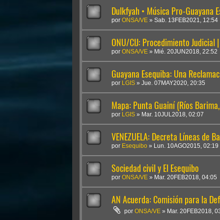
Dulkfyah • Música Pro-Guayana Es
por
ONSA/VE
»
Sab. 13FEB2021, 12:54
ONU/CIJ: Procedimiento Judicial 
por
ONSA/VE
»
Mié. 20JUN2018, 22:52
Guayana Esequiba: Una Reclamaci
por
LGIS
»
Jue. 07MAY2020, 20:35
Mapa: Punta Guainí (Ríos Barima
por
LGIS
»
Mar. 10JUL2018, 02:07
VENEZUELA: Decreta Líneas de Ba
por
Esequibo
»
Lun. 10AGO2015, 02:19
Sociedad civil y El Esequibo
por
ONSA/VE
»
Mar. 20FEB2018, 04:05
AN Acuerda: Comisión para la Defe
por
ONSA/VE
»
Mar. 20FEB2018, 0