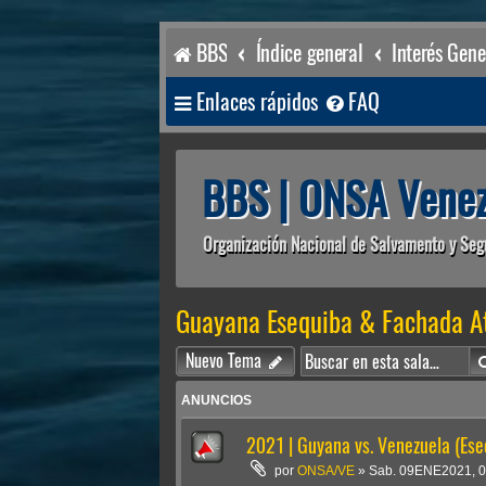
BBS
Índice general
Interés Gene
Enlaces rápidos
FAQ
BBS | ONSA Venez
Organización Nacional de Salvamento y Seg
Guayana Esequiba & Fachada At
Nuevo Tema
ANUNCIOS
2021 | Guyana vs. Venezuela (Ese
por
ONSA/VE
»
Sab. 09ENE2021, 0