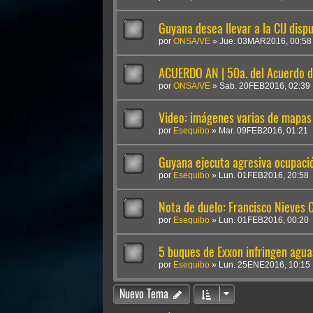
Guyana desea llevar a la CIJ disp
por
ONSA/VE
»
Jue. 03MAR2016, 00:58
ACUERDO AN | 50a. del Acuerdo 
por
ONSA/VE
»
Sab. 20FEB2016, 02:39
Video: imágenes varias de mapas
por
Esequibo
»
Mar. 09FEB2016, 01:21
Guyana ejecuta agresiva ocupació
por
Esequibo
»
Lun. 01FEB2016, 20:58
Nota de duelo: Francisco Nieves 
por
Esequibo
»
Lun. 01FEB2016, 00:20
5 buques de Exxon infringen agua
por
Esequibo
»
Lun. 25ENE2016, 10:15
Nuevo Tema