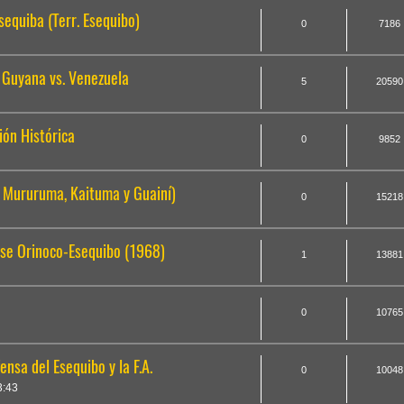
equiba (Terr. Esequibo)
0
7186
| Guyana vs. Venezuela
5
20590
ón Histórica
0
9852
, Mururuma, Kaituma y Guainí)
0
15218
se Orinoco-Esequibo (1968)
1
13881
0
10765
nsa del Esequibo y la F.A.
0
10048
3:43