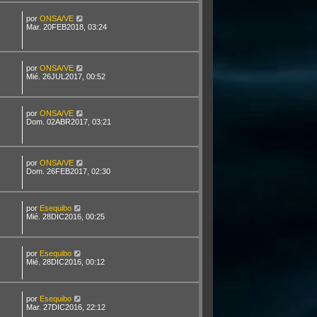
por
ONSA/VE
Mar. 20FEB2018, 03:24
por
ONSA/VE
Mié. 26JUL2017, 00:52
por
ONSA/VE
Dom. 02ABR2017, 03:21
por
ONSA/VE
Dom. 26FEB2017, 02:30
por
Esequibo
Mié. 28DIC2016, 00:25
por
Esequibo
Mié. 28DIC2016, 00:12
por
Esequibo
Mar. 27DIC2016, 22:12