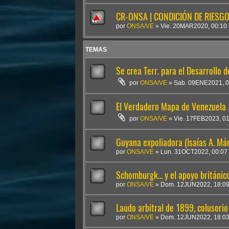
CR-ONSA | CONDICIÓN DE RIESGO 
por
ONSA/VE
»
Vie. 20MAR2020, 00:10
TEMAS
Se crea Terr. para el Desarrollo d
por
ONSA/VE
»
Sab. 09ENE2021, 0
El Verdadero Mapa de Venezuela .
por
ONSA/VE
»
Vie. 17FEB2023, 0
Guyana expoliadora (Isaías A. Má
por
ONSA/VE
»
Lun. 31OCT2022, 00:07
Schomburgk... y el apoyo británi
por
ONSA/VE
»
Dom. 12JUN2022, 18:0
Laudo arbitral de 1899, colusorio
por
ONSA/VE
»
Dom. 12JUN2022, 18:0