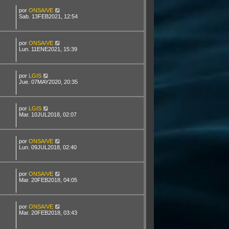
por
ONSA/VE
Sab. 13FEB2021, 12:54
por
ONSA/VE
Lun. 11ENE2021, 15:39
por
LGIS
Jue. 07MAY2020, 20:35
por
LGIS
Mar. 10JUL2018, 02:07
por
ONSA/VE
Lun. 09JUL2018, 02:40
por
ONSA/VE
Mar. 20FEB2018, 04:05
por
ONSA/VE
Mar. 20FEB2018, 03:43