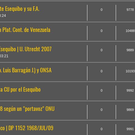
e Esequibo y su F.A.
0
9778
3:24
 Plat. Cont. de Venezuela
0
10488
Esequibo | U. Utrecht 2007
0
9889
03:21
p. Luis Barragán J.) y ONSA
0
10193
a CIJ por el Esequibo
0
9992
018 según un "portavoz" ONU
0
9869
ntico | DP 1152 1968/JUL/09
0
9991