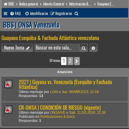
BBS
Índice general
Interés General
Información & Noticias
Guayana Esequiba & Fachada Atlántica venezolana
B
FAQ
Identificarse
Registrarse
u
BBS | ONSA Venezuela
s
Guayana Esequiba & Fachada Atlántica venezolana
c
a
Buscar
Búsqueda avanzada
Nuevo Tema
r
1
2
Siguiente
50 temas
Anuncios
2021 | Guyana vs. Venezuela (Esequibo y Fachada
Atlántica)
Último mensaje por
LGIS
«
Jue. 06ABR2023, 11:18
Respuestas:
13
CR-ONSA | CONDICIÓN DE RIESGO (vigente)
Último mensaje por
ONSA/VE
«
Sab. 11JUL2026, 11:36
Publicado en
Publicaciones & Docs.
Respuestas:
1