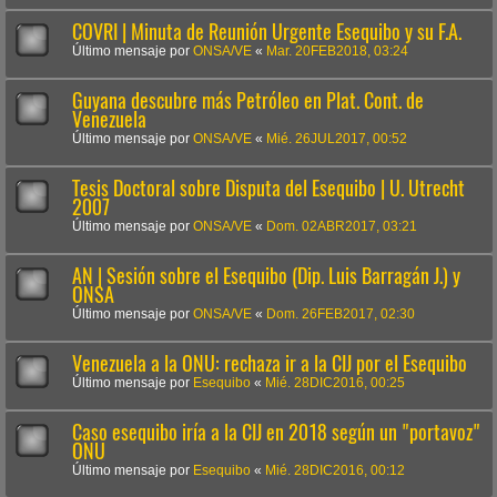
COVRI | Minuta de Reunión Urgente Esequibo y su F.A.
Último mensaje por
ONSA/VE
«
Mar. 20FEB2018, 03:24
Guyana descubre más Petróleo en Plat. Cont. de
Venezuela
Último mensaje por
ONSA/VE
«
Mié. 26JUL2017, 00:52
Tesis Doctoral sobre Disputa del Esequibo | U. Utrecht
2007
Último mensaje por
ONSA/VE
«
Dom. 02ABR2017, 03:21
AN | Sesión sobre el Esequibo (Dip. Luis Barragán J.) y
ONSA
Último mensaje por
ONSA/VE
«
Dom. 26FEB2017, 02:30
Venezuela a la ONU: rechaza ir a la CIJ por el Esequibo
Último mensaje por
Esequibo
«
Mié. 28DIC2016, 00:25
Caso esequibo iría a la CIJ en 2018 según un "portavoz"
ONU
Último mensaje por
Esequibo
«
Mié. 28DIC2016, 00:12