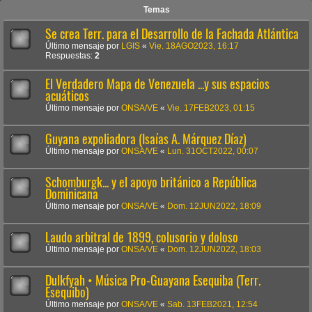
Temas
Se crea Terr. para el Desarrollo de la Fachada Atlántica
Último mensaje por
LGIS
«
Vie. 18AGO2023, 16:17
Respuestas:
2
El Verdadero Mapa de Venezuela ...y sus espacios
acuáticos
Último mensaje por
ONSA/VE
«
Vie. 17FEB2023, 01:15
Guyana expoliadora (Isaías A. Márquez Díaz)
Último mensaje por
ONSA/VE
«
Lun. 31OCT2022, 00:07
Schomburgk... y el apoyo británico a República
Dominicana
Último mensaje por
ONSA/VE
«
Dom. 12JUN2022, 18:09
Laudo arbitral de 1899, colusorio y doloso
Último mensaje por
ONSA/VE
«
Dom. 12JUN2022, 18:03
Dulkfyah • Música Pro-Guayana Esequiba (Terr.
Esequibo)
Último mensaje por
ONSA/VE
«
Sab. 13FEB2021, 12:54