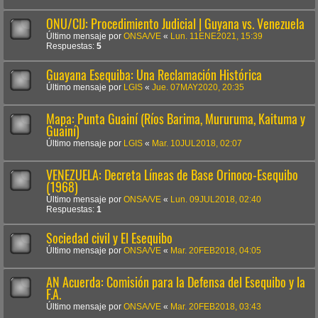
ONU/CIJ: Procedimiento Judicial | Guyana vs. Venezuela
Último mensaje por
ONSA/VE
«
Lun. 11ENE2021, 15:39
Respuestas:
5
Guayana Esequiba: Una Reclamación Histórica
Último mensaje por
LGIS
«
Jue. 07MAY2020, 20:35
Mapa: Punta Guainí (Ríos Barima, Mururuma, Kaituma y
Guainí)
Último mensaje por
LGIS
«
Mar. 10JUL2018, 02:07
VENEZUELA: Decreta Líneas de Base Orinoco-Esequibo
(1968)
Último mensaje por
ONSA/VE
«
Lun. 09JUL2018, 02:40
Respuestas:
1
Sociedad civil y El Esequibo
Último mensaje por
ONSA/VE
«
Mar. 20FEB2018, 04:05
AN Acuerda: Comisión para la Defensa del Esequibo y la
F.A.
Último mensaje por
ONSA/VE
«
Mar. 20FEB2018, 03:43