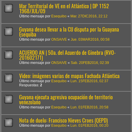
Mar Territorial de VE en el Atlántico | DP 1152
1968/JUL/09
Último mensaje por
Esequibo
«
Mar. 27DIC2016, 22:12
Guyana desea llevar a la CIJ disputa por la Guayana
Esequiba
Último mensaje por
ONSA/VE
«
Jue. 03MAR2016, 00:58
ACUERDO AN | 50a. del Acuerdo de Ginebra (RVO-
201602171)
Último mensaje por
ONSA/VE
«
Sab. 20FEB2016, 02:39
Video: imágenes varias de mapas Fachada Atlántica
Último mensaje por
Esequibo
«
Lun. 15FEB2016, 02:37
Respuestas:
2
Guyana ejecuta agresiva ocupación de territorio
venezolano
Último mensaje por
Esequibo
«
Lun. 01FEB2016, 20:58
Nota de duelo: Francisco Nieves Croes (QEPD)
Último mensaje por
Esequibo
«
Lun. 01FEB2016, 00:20