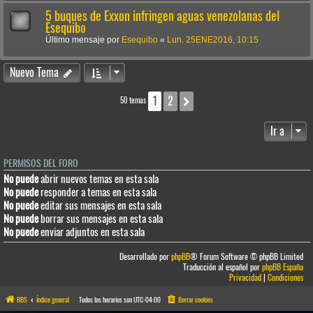
5 buques de Exxon infringen aguas venezolanas del
Esequibo
Último mensaje por
Esequibo
«
Lun. 25ENE2016, 10:15
Nuevo Tema
1
2
Siguiente
50 temas
Ir a
PERMISOS DEL FORO
No puede
abrir nuevos temas en esta sala
No puede
responder a temas en esta sala
No puede
editar sus mensajes en esta sala
No puede
borrar sus mensajes en esta sala
No puede
enviar adjuntos en esta sala
Desarrollado por
phpBB
® Forum Software © phpBB Limited
Traducción al español por
phpBB España
Privacidad
|
Condiciones
BBS
Índice general
Todos los horarios son
UTC-04:00
Borrar cookies