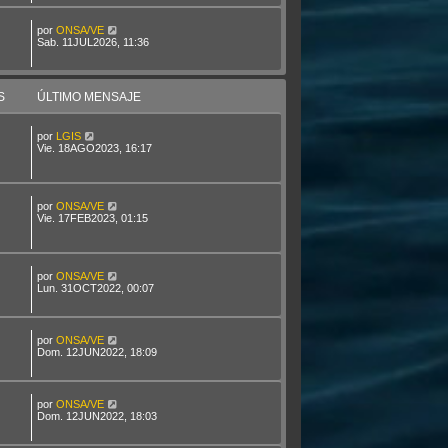
por
ONSA/VE
Sab. 11JUL2026, 11:36
S
ÚLTIMO MENSAJE
por
LGIS
Vie. 18AGO2023, 16:17
por
ONSA/VE
Vie. 17FEB2023, 01:15
por
ONSA/VE
Lun. 31OCT2022, 00:07
por
ONSA/VE
Dom. 12JUN2022, 18:09
por
ONSA/VE
Dom. 12JUN2022, 18:03