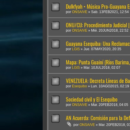
Dulkfyah • Música Pro-Guayana Es
por
ONSA/VE
»
Sab. 13FEB2021, 12:54
ONU/CIJ: Procedimiento Judicial 
por
ONSA/VE
»
Mié. 20JUN2018, 22:52
Guayana Esequiba: Una Reclamaci
por
LGIS
»
Jue. 07MAY2020, 20:35
Mapa: Punta Guainí (Ríos Barima
por
LGIS
»
Mar. 10JUL2018, 02:07
VENEZUELA: Decreta Líneas de Ba
por
Esequibo
»
Lun. 10AGO2015, 02:19
Sociedad civil y El Esequibo
por
ONSA/VE
»
Mar. 20FEB2018, 04:05
AN Acuerda: Comisión para la Defe
por
ONSA/VE
»
Mar. 20FEB2018, 0