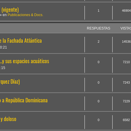
(vigente)
1
46904
» en
Publicaciones & Docs.
RESPUESTAS
VISTA
e la Fachada Atlántica
2
14536
0:21
..y sus espacios acuáticos
0
7210
1:15
rquez Díaz)
0
7243
co a República Dominicana
0
7229
9
 y doloso
0
6582
3