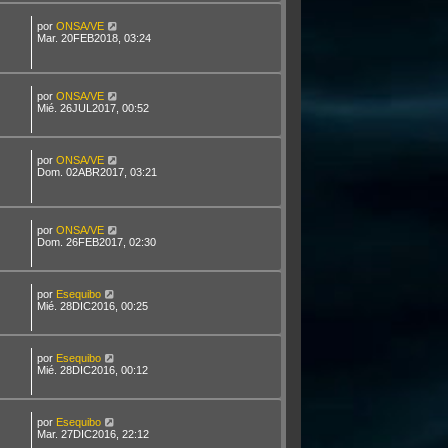
por
ONSA/VE
Mar. 20FEB2018, 03:24
por
ONSA/VE
Mié. 26JUL2017, 00:52
por
ONSA/VE
Dom. 02ABR2017, 03:21
por
ONSA/VE
Dom. 26FEB2017, 02:30
por
Esequibo
Mié. 28DIC2016, 00:25
por
Esequibo
Mié. 28DIC2016, 00:12
por
Esequibo
Mar. 27DIC2016, 22:12