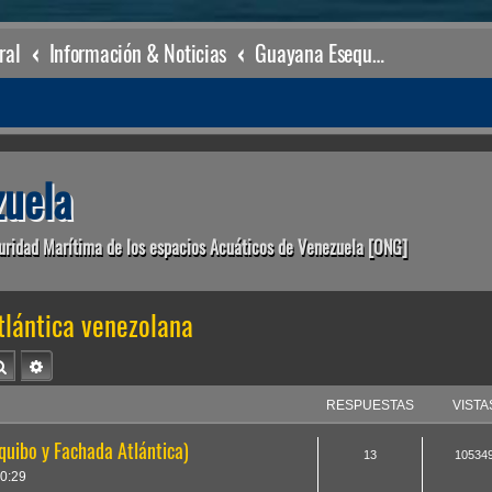
ral
Información & Noticias
Guayana Esequiba & Fachada Atlántica venezolana
uela
uridad Marítima de los espacios Acuáticos de Venezuela [ONG]
lántica venezolana
Buscar
Búsqueda avanzada
RESPUESTAS
VISTA
quibo y Fachada Atlántica)
13
10534
0:29