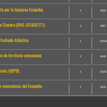
uta por la Guayana Esequiba
0
9926
de Ginebra (RVO-201602171)
0
9867
 Fachada Atlántica
2
13839
n de territorio venezolano
0
9945
Croes (QEPD)
0
10241
s venezolanas del Esequibo
0
9634