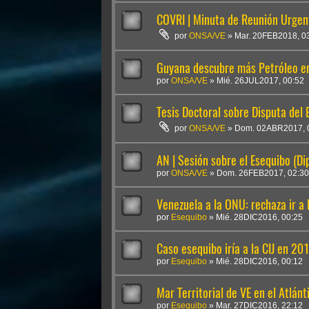
COVRI | Minuta de Reunión Urgent
por
ONSA/VE
»
Mar. 20FEB2018, 0
Guyana descubre más Petróleo en
por
ONSA/VE
»
Mié. 26JUL2017, 00:52
Tesis Doctoral sobre Disputa del 
por
ONSA/VE
»
Dom. 02ABR2017, 
AN | Sesión sobre el Esequibo (Di
por
ONSA/VE
»
Dom. 26FEB2017, 02:30
Venezuela a la ONU: rechaza ir a l
por
Esequibo
»
Mié. 28DIC2016, 00:25
Caso esequibo iría a la CIJ en 2
por
Esequibo
»
Mié. 28DIC2016, 00:12
Mar Territorial de VE en el Atlá
por
Esequibo
»
Mar. 27DIC2016, 22:12