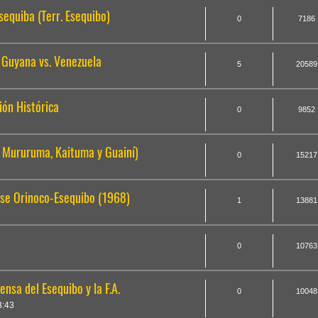
equiba (Terr. Esequibo)
0
7186
| Guyana vs. Venezuela
5
20589
ón Histórica
0
9852
, Mururuma, Kaituma y Guainí)
0
15217
se Orinoco-Esequibo (1968)
1
13881
0
10763
nsa del Esequibo y la F.A.
0
10048
3:43