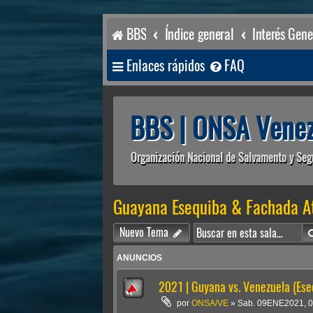
BBS
Índice general
Interés Gene
Enlaces rápidos
FAQ
BBS | ONSA Venez
Organización Nacional de Salvamento y Seg
Guayana Esequiba & Fachada At
Nuevo Tema
ANUNCIOS
2021 | Guyana vs. Venezuela (Ese
por
ONSA/VE
»
Sab. 09ENE2021, 0