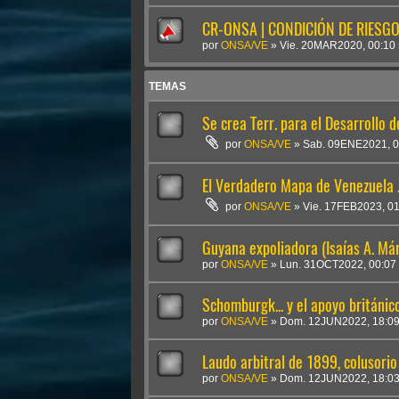
CR-ONSA | CONDICIÓN DE RIESGO 
por
ONSA/VE
»
Vie. 20MAR2020, 00:10
TEMAS
Se crea Terr. para el Desarrollo d
por
ONSA/VE
»
Sab. 09ENE2021, 0
El Verdadero Mapa de Venezuela .
por
ONSA/VE
»
Vie. 17FEB2023, 0
Guyana expoliadora (Isaías A. Má
por
ONSA/VE
»
Lun. 31OCT2022, 00:07
Schomburgk... y el apoyo británi
por
ONSA/VE
»
Dom. 12JUN2022, 18:0
Laudo arbitral de 1899, colusorio
por
ONSA/VE
»
Dom. 12JUN2022, 18:0