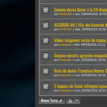
Guyana desea llevar a la CIJ disp
por
ONSA/VE
»
Jue. 03MAR2016, 00:58
ACUERDO AN | 50a. del Acuerdo 
por
ONSA/VE
»
Sab. 20FEB2016, 02:39
Video: imágenes varias de mapas
por
Esequibo
»
Mar. 09FEB2016, 01:21
Guyana ejecuta agresiva ocupació
por
Esequibo
»
Lun. 01FEB2016, 20:58
Nota de duelo: Francisco Nieves 
por
Esequibo
»
Lun. 01FEB2016, 00:20
5 buques de Exxon infringen agua
por
Esequibo
»
Lun. 25ENE2016, 10:15
Nuevo Tema