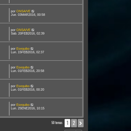
por
ONSA/VE
Jue. 03MAR2016, 00:58
por
ONSA/VE
Sab. 20FEB2016, 02:39
por
Esequibo
Lun. 15FEB2016, 02:37
por
Esequibo
Lun. 01FEB2016, 20:58
por
Esequibo
Lun. 01FEB2016, 00:20
por
Esequibo
Lun. 25ENE2016, 10:15
1
2
Siguiente
50 temas