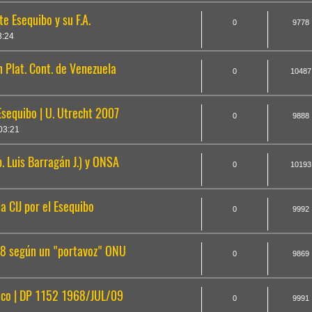
e Esequibo y su F.A.
0
9778
3:24
 Plat. Cont. de Venezuela
0
10487
Esequibo | U. Utrecht 2007
0
9888
03:21
p. Luis Barragán J.) y ONSA
0
10193
a CIJ por el Esequibo
0
9992
018 según un "portavoz" ONU
0
9869
ntico | DP 1152 1968/JUL/09
0
9991