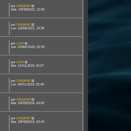
por
ONSA/VE
Sab. 13FEB2021, 12:54
por
ONSA/VE
Lun. 11ENE2021, 15:39
por
LGIS
Jue. 07MAY2020, 20:35
por
LGIS
Mar. 10JUL2018, 02:07
por
ONSA/VE
Lun. 09JUL2018, 02:40
por
ONSA/VE
Mar. 20FEB2018, 04:05
por
ONSA/VE
Mar. 20FEB2018, 03:43