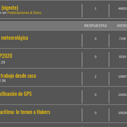
(vigente)
1
46653
» en
Publicaciones & Docs.
RESPUESTAS
VISTA
ón meteorológica
0
7106
EP2020
0
8319
7:29
 trabajo desde casa
2
10587
2:38
sificación de GPS
0
14291
marítima: le temen a Hakers
0
10529