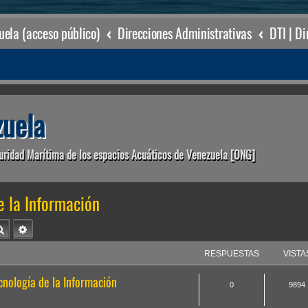
ela (acceso público)
Direcciones Administrativas
uela
uridad Marítima de los espacios Acuáticos de Venezuela [ONG]
e la Información
Buscar
Búsqueda avanzada
RESPUESTAS
VISTA
cnología de la Información
0
9894