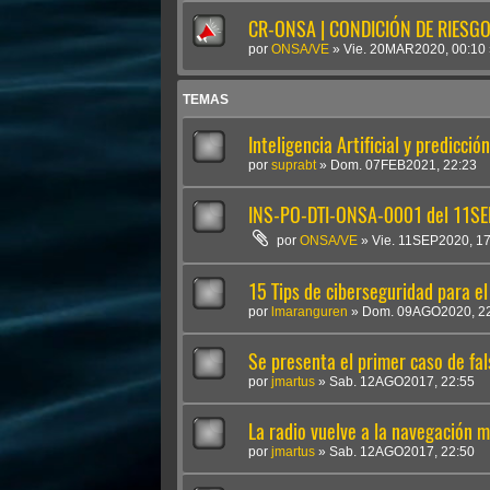
CR-ONSA | CONDICIÓN DE RIESGO 
por
ONSA/VE
»
Vie. 20MAR2020, 00:10
TEMAS
Inteligencia Artificial y predicci
por
suprabt
»
Dom. 07FEB2021, 22:23
INS-PO-DTI-ONSA-0001 del 11S
por
ONSA/VE
»
Vie. 11SEP2020, 1
15 Tips de ciberseguridad para el
por
lmaranguren
»
Dom. 09AGO2020, 2
Se presenta el primer caso de fal
por
jmartus
»
Sab. 12AGO2017, 22:55
La radio vuelve a la navegación 
por
jmartus
»
Sab. 12AGO2017, 22:50