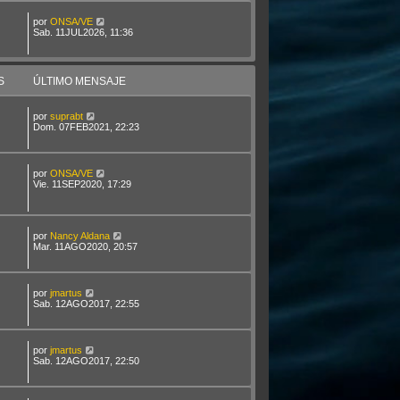
por
ONSA/VE
Sab. 11JUL2026, 11:36
S
ÚLTIMO MENSAJE
por
suprabt
Dom. 07FEB2021, 22:23
por
ONSA/VE
Vie. 11SEP2020, 17:29
por
Nancy Aldana
Mar. 11AGO2020, 20:57
por
jmartus
Sab. 12AGO2017, 22:55
por
jmartus
Sab. 12AGO2017, 22:50