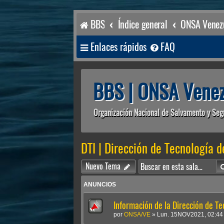
BBS
Índice general
ONSA Venezu
Enlaces rápidos
FAQ
BBS | ONSA Venez
Organización Nacional de Salvamento y Seg
DTI | Dirección de Tecnología d
Nuevo Tema
ANUNCIOS
Información de la Dirección de Te
por
ONSA/VE
»
Lun. 15NOV2021, 02:44