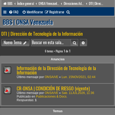
BBS
Índice general
ONSA Venezuela (acceso público)
Direcciones Administrativas
DTI | Dirección de Tecnología de la Información
B
FAQ
Identificarse
Registrarse
u
BBS | ONSA Venezuela
s
DTI | Dirección de Tecnología de la Información
c
a
Buscar
Búsqueda avanzada
Nuevo Tema
r
6 temas • Página
1
de
1
Anuncios
Información de la Dirección de Tecnología de la
Información
Último mensaje por
ONSA/VE
«
Lun. 15NOV2021, 02:44
CR-ONSA | CONDICIÓN DE RIESGO (vigente)
Último mensaje por
ONSA/VE
«
Sab. 11JUL2026, 11:36
Publicado en
Publicaciones & Docs.
Respuestas:
1
Temas