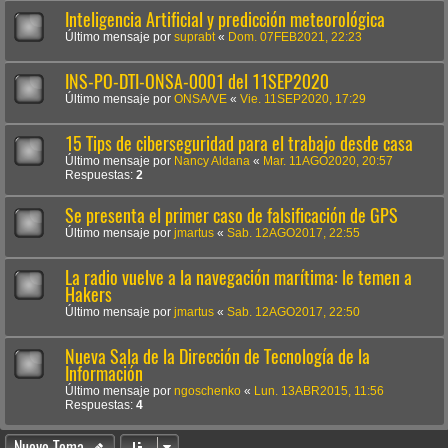
Inteligencia Artificial y predicción meteorológica
Último mensaje por
suprabt
«
Dom. 07FEB2021, 22:23
INS-PO-DTI-ONSA-0001 del 11SEP2020
Último mensaje por
ONSA/VE
«
Vie. 11SEP2020, 17:29
15 Tips de ciberseguridad para el trabajo desde casa
Último mensaje por
Nancy Aldana
«
Mar. 11AGO2020, 20:57
Respuestas:
2
Se presenta el primer caso de falsificación de GPS
Último mensaje por
jmartus
«
Sab. 12AGO2017, 22:55
La radio vuelve a la navegación marítima: le temen a
Hakers
Último mensaje por
jmartus
«
Sab. 12AGO2017, 22:50
Nueva Sala de la Dirección de Tecnología de la
Información
Último mensaje por
ngoschenko
«
Lun. 13ABR2015, 11:56
Respuestas:
4
Nuevo Tema