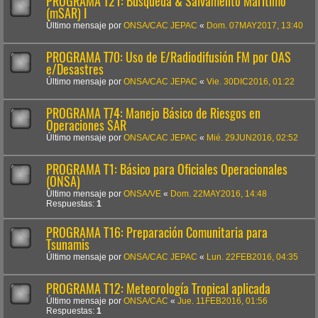
PROGRAMA T21: Búsqueda & Salvamento Marítimo
(mSAR) I
Último mensaje por
ONSA/CAC JEPAC
«
Dom. 07MAY2017, 13:40
PROGRAMA T70: Uso de E/Radiodifusión FM por OAS
e/Desastres
Último mensaje por
ONSA/CAC JEPAC
«
Vie. 30DIC2016, 01:22
PROGRAMA T74: Manejo Básico de Riesgos en
Operaciones SAR
Último mensaje por
ONSA/CAC JEPAC
«
Mié. 29JUN2016, 02:52
PROGRAMA T1: Básico para Oficiales Operacionales
(ONSA)
Último mensaje por
ONSA/VE
«
Dom. 22MAY2016, 14:48
Respuestas:
1
PROGRAMA T16: Preparación Comunitaria para
Tsunamis
Último mensaje por
ONSA/CAC JEPAC
«
Lun. 22FEB2016, 04:35
PROGRAMA T12: Meteorología Tropical aplicada
Último mensaje por
ONSA/CAC
«
Jue. 11FEB2016, 01:56
Respuestas:
1