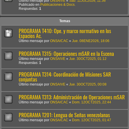
Último mensaje por
ONSA/VE
«
Sab. 11JUL2026, 11:36
Publicado en
Publicaciones & Docs.
Respuestas:
1
Temas
PROGRAMA T410: Ope. y marco normativo en los
Espacios Ac.
Último mensaje por
ONSA/CAC
«
Jue. 08ENE2026, 18:06
PROGRAMA T315: Operaciones mSAR en la Escena
Último mensaje por
ONSA/VE
«
Jue. 30OCT2025, 01:12
Respuestas:
1
PROGRAMA T314: Coordinación de Misiones SAR
conjuntas
Último mensaje por
ONSA/VE
«
Jue. 30OCT2025, 00:08
PROGRAMA T313: Administración de Operaciones mSAR
Último mensaje por
ONSA/CAC
«
Dom. 12OCT2025, 22:44
PROGRAMA T201: Lengua de Señas venezolanas
Último mensaje por
ONSA/CAC
«
Dom. 12OCT2025, 01:47