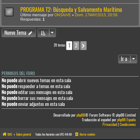
PROGRAMA T2: Búsqueda y Salvamento Marítimo
Último mensaje por
ONSA/VE
«
Dom. 17MAY2015, 20:58
Respuestas:
1
Nuevo Tema
1
2
Siguiente
28 temas
Ir a
PERMISOS DEL FORO
No puede
abrir nuevos temas en esta sala
No puede
responder a temas en esta sala
No puede
editar sus mensajes en esta sala
No puede
borrar sus mensajes en esta sala
No puede
enviar adjuntos en esta sala
Desarrollado por
phpBB
® Forum Software © phpBB Limited
Traducción al español por
phpBB España
Privacidad
|
Condiciones
BBS
Índice general
Todos los horarios son
UTC-04:00
Borrar cookies