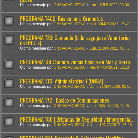
Último mensaje por
ONSA/CAC JEPAC
«
Lun. 10JUL2023, 03:00
PROGRAMA T400: Básico para Grumetes
Último mensaje por
ONSA/CAC JEPAC
«
Mar. 30MAY2023, 15:40
PROGRAMA T33: Comando (Liderazgo para Voluntarios
de ONG's)
Último mensaje por
ONSA/CAC JEPAC
«
Lun. 21JUN2021, 00:35
PROGRAMA T86: Supervivencia Básica en Mar y Tierra
Último mensaje por
ONSA/CAC JEPAC
«
Vie. 07MAY2021, 02:13
PROGRAMA T19: Administrativo I (ONSA)
Último mensaje por
ONSA/CAC JEPAC
«
Dom. 31MAY2020, 05:06
PROGRAMA T72 : Basico de Comunicaciones
Último mensaje por
ONSA/CAC JEPAC
«
Jue. 28JUN2018, 11:45
PROGRAMA T80 | Brigadas de Seguridad y Emergencia...
Último mensaje por
ONSA/CAC JEPAC
«
Dom. 19NOV2017, 23:28