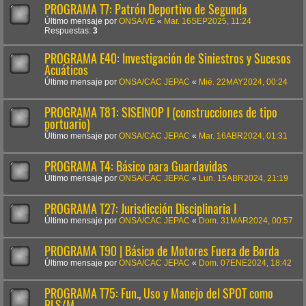
PROGRAMA T7: Patrón Deportivo de Segunda
Último mensaje por
ONSA/VE
«
Mar. 16SEP2025, 11:24
Respuestas:
3
PROGRAMA E40: Investigación de Siniestros y Sucesos
Acuáticos
Último mensaje por
ONSA/CAC JEPAC
«
Mié. 22MAY2024, 00:24
PROGRAMA T81: SISEINOP I (construcciones de tipo
portuario)
Último mensaje por
ONSA/CAC JEPAC
«
Mar. 16ABR2024, 01:31
PROGRAMA T4: Básico para Guardavidas
Último mensaje por
ONSA/CAC JEPAC
«
Lun. 15ABR2024, 21:19
PROGRAMA T27: Jurisdicción Disciplinaria I
Último mensaje por
ONSA/CAC JEPAC
«
Dom. 31MAR2024, 00:57
PROGRAMA T90 | Básico de Motores Fuera de Borda
Último mensaje por
ONSA/CAC JEPAC
«
Dom. 07ENE2024, 18:42
PROGRAMA T75: Fun., Uso y Manejo del SPOT como
RLS/M