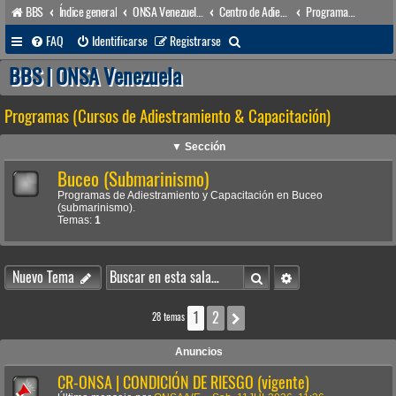
BBS
Índice general
ONSA Venezuela (acceso público)
Centro de Adiestramiento & Capacitación (órgano académico)
Programas (Cursos de Adiestramiento & Capacitación)
B
FAQ
Identificarse
Registrarse
u
BBS | ONSA Venezuela
s
Programas (Cursos de Adiestramiento & Capacitación)
c
a
▼ Sección
r
Buceo (Submarinismo)
Programas de Adiestramiento y Capacitación en Buceo
(submarinismo).
Temas:
1
Buscar
Búsqueda avanzada
Nuevo Tema
1
2
Siguiente
28 temas
Anuncios
CR-ONSA | CONDICIÓN DE RIESGO (vigente)